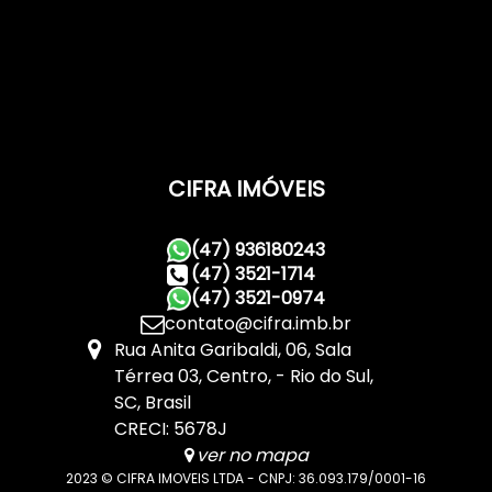
CIFRA IMÓVEIS
(47) 936180243
(47) 3521-1714
(47) 3521-0974
contato@cifra.imb.br
Rua Anita Garibaldi
,
06
,
Sala
Térrea 03
,
Centro
,
Rio do Sul
,
SC
,
Brasil
CRECI: 5678J
ver no mapa
2023 © CIFRA IMOVEIS LTDA - CNPJ: 36.093.179/0001-16