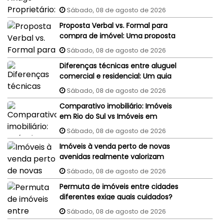
judiciais do vendedor podem
Sábado, 08 de agosto de 2026
penhorar o imóvel recém-
Proposta Verbal vs. Formal para
comprado?
compra de imóvel: Uma proposta
aceita por WhatsApp ou e-mail
Sábado, 08 de agosto de 2026
tem validade jurídica?
Diferenças técnicas entre aluguel
comercial e residencial: Um guia
completo
Sábado, 08 de agosto de 2026
Comparativo imobiliário: Imóveis
em Rio do Sul vs Imóveis em
Florianópolis (interior x capital)
Sábado, 08 de agosto de 2026
Imóveis à venda perto de novas
avenidas realmente valorizam
mais?
Sábado, 08 de agosto de 2026
Permuta de imóveis entre cidades
diferentes exige quais cuidados?
Sábado, 08 de agosto de 2026