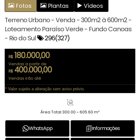
Fotos
Plantas
Vídeos
Terreno Urbano - Venda - 300m2 à 600m2 -
Loteamento Paraíso Verde - Fundo Canoas
- Rio do Sul
296
(327)
180.000,00
R$
Vendas a partir de
400.000,00
R$
Vendas irão até
* Valor sujeito a alteração sem aviso prévio.
Área Total:
300.00 ~ 605.60 m²
WhatsApp
Informações