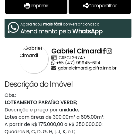
Imprimir
Compartilhar
Agora ficou
mais fácil
conversar conosco
Atendimento pelo
WhatsApp
Gabriel Cimardi
CRECI
26747
+55 (47) 99945-6114
gabrielcimardi@cifra.imb.br
Descrição do Imóvel
Obs.:
LOTEAMENTO PARAÍSO VERDE;
Descrição e preço por unidade;
Lotes com áreas de 300,00m² a 605,00m²;
A partir de R$ 175.000,00 a R$ 350.000,00;
Quadras B, C, D, G, H, I, J, K, e L;