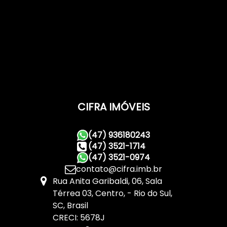
CIFRA IMÓVEIS
(47) 936180243
(47) 3521-1714
(47) 3521-0974
contato@cifra.imb.br
Rua Anita Garibaldi
,
06
,
Sala
Térrea 03
,
Centro
,
Rio do Sul
,
SC
,
Brasil
CRECI: 5678J