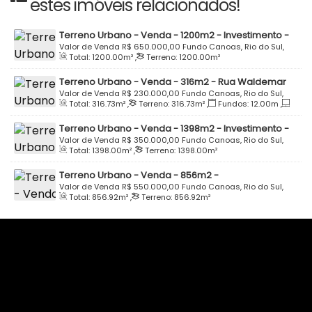
estes imóveis relacionados!
Terreno Urbano - Venda - 1200m2 - Investimento -
Rua Otwin Reblin - Fundo Canoas - Rio do Sul
Valor de Venda
R$
650.000,00
Fundo Canoas, Rio do Sul,
Total:
1200
.00
m²
,
Terreno:
1200
.00
m²
Santa Catarina, Brasil
Terreno Urbano - Venda - 316m2 - Rua Waldemar
Hoffmann - Loteamento Paraíso Verde - Quadra D -
Valor de Venda
R$
230.000,00
Fundo Canoas, Rio do Sul,
Total:
316
.73
m²
,
Terreno:
316
.73
m²
,
Fundos:
12
.00
m
,
Lote 23 - Fundo Canoas - Rio do Sul
Santa Catarina, Brasil
Frente:
12
.00
m
,
Lado Direito:
26
.39
m
,
Lado Esquerdo:
Terreno Urbano - Venda - 1398m2 - Investimento -
26
.39
m
Oportunidade - Rua Ivete Munzfeld - Loteamento
Valor de Venda
R$
350.000,00
Fundo Canoas, Rio do Sul,
Total:
1398
.00
m²
,
Terreno:
1398
.00
m²
Villa Verde - Fundo Canoas - Rio do Sul
Santa Catarina, Brasil
Terreno Urbano - Venda - 856m2 -
Desmembramento - Estrada Boa Esperança -
Valor de Venda
R$
550.000,00
Fundo Canoas, Rio do Sul,
Total:
856
.92
m²
,
Terreno:
856
.92
m²
Fundo Canoas - Rio do Sul
Santa Catarina, Brasil