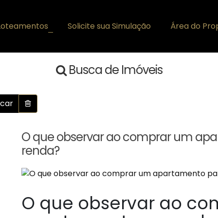
Loteamentos
Solicite sua Simulação
Área do Prop
+
Busca de Imóveis
car
O que observar ao comprar um apar
renda?
O que observar ao co