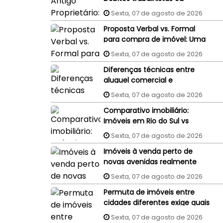
processos judiciais do
Sexta, 07 de agosto de 2026
vendedor podem penhorar o
Proposta Verbal vs. Formal
imóvel recém-comprado?
para compra de imóvel: Uma
proposta aceita por WhatsApp
Sexta, 07 de agosto de 2026
ou e-mail tem validade
Diferenças técnicas entre
jurídica?
aluguel comercial e
residencial: Um guia completo
Sexta, 07 de agosto de 2026
Comparativo imobiliário:
Imóveis em Rio do Sul vs
Imóveis em Florianópolis
Sexta, 07 de agosto de 2026
(interior x capital)
Imóveis à venda perto de
novas avenidas realmente
valorizam mais?
Sexta, 07 de agosto de 2026
Permuta de imóveis entre
cidades diferentes exige quais
cuidados?
Sexta, 07 de agosto de 2026