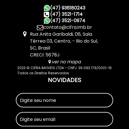
(47) 936180243
(47) 3521-1714
(47) 3521-0974
contato@cifra.imb.br
Rua Anita Garibaldi
,
06
,
Sala
Térrea 03
,
Centro
,
Rio do Sul
,
SC
,
Brasil
CRECI: 5678J
ver no mapa
2023 © CIFRA IMOVEIS LTDA - CNPJ: 36.093.179/0001-16
Todos os Direitos Reservados
NOVIDADES