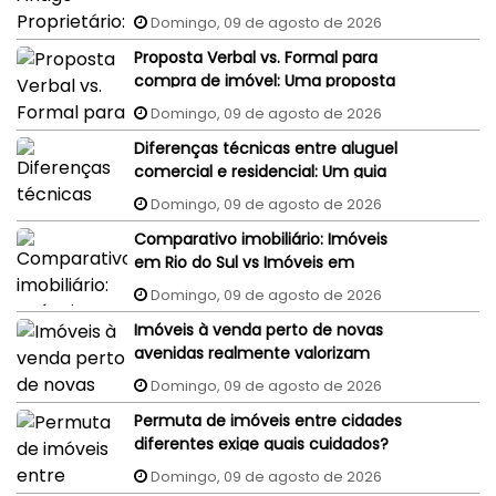
judiciais do vendedor podem
Domingo, 09 de agosto de 2026
penhorar o imóvel recém-
Proposta Verbal vs. Formal para
comprado?
compra de imóvel: Uma proposta
aceita por WhatsApp ou e-mail
Domingo, 09 de agosto de 2026
tem validade jurídica?
Diferenças técnicas entre aluguel
comercial e residencial: Um guia
completo
Domingo, 09 de agosto de 2026
Comparativo imobiliário: Imóveis
em Rio do Sul vs Imóveis em
Florianópolis (interior x capital)
Domingo, 09 de agosto de 2026
Imóveis à venda perto de novas
avenidas realmente valorizam
mais?
Domingo, 09 de agosto de 2026
Permuta de imóveis entre cidades
diferentes exige quais cuidados?
Domingo, 09 de agosto de 2026