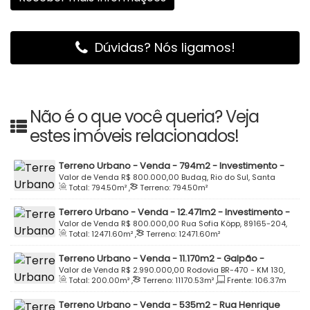
Dúvidas? Nós ligamos!
Não é o que você queria? Veja
estes imóveis relacionados!
Terreno Urbano - Venda - 794m2 - Investimento -
Esquina - Avenida Dona Augusta Deeke - Budag -
Valor de Venda
R$
800.000,00
Budag, Rio do Sul, Santa
Total:
794
.50
m²
,
Terreno:
794
.50
m²
Rio do Sul
Catarina, Brasil
Terrero Urbano - Venda - 12.471m2 - Investimento -
Loteamento - Barragem - Rio do Sul
Valor de Venda
R$
800.000,00
Rua Sofia Köpp, 89165-204,
Total:
12471
.60
m²
,
Terreno:
12471
.60
m²
Barragem, Rio do Sul, Santa Catarina, Brasil
Terreno Urbano - Venda - 11.170m2 - Galpão -
Investimento - BR-470 - KM 130 - Salto Pilão - Lontras
Valor de Venda
R$
2.990.000,00
Rodovia BR-470 - KM 130,
Total:
200
.00
m²
,
Terreno:
11170
.53
m²
,
Frente:
106
.37
m
89182-000, Salto Pilão, Lontras, Santa Catarina, Brasil
Terreno Urbano - Venda - 535m2 - Rua Henrique