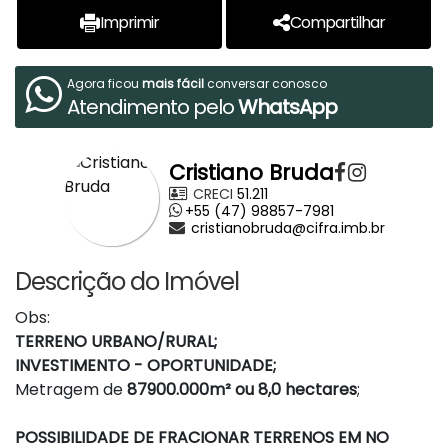
Imprimir
Compartilhar
Agora ficou
mais fácil
conversar conosco
Atendimento pelo
WhatsApp
Cristiano Bruda
CRECI
51.211
+55 (47) 98857-7981
cristianobruda@cifra.imb.br
Descrição do Imóvel
Obs:
TERRENO URBANO/RURAL;
INVESTIMENTO - OPORTUNIDADE;
Metragem de
87900.000m² ou 8,0 hectares
;
POSSIBILIDADE DE FRACIONAR TERRENOS EM NO