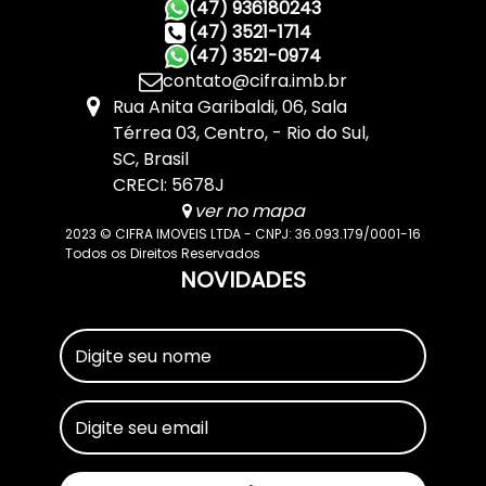
(47) 936180243
(47) 3521-1714
(47) 3521-0974
contato@cifra.imb.br
Rua Anita Garibaldi
,
06
,
Sala
Térrea 03
,
Centro
,
Rio do Sul
,
SC
,
Brasil
CRECI: 5678J
ver no mapa
2023 © CIFRA IMOVEIS LTDA - CNPJ: 36.093.179/0001-16
Todos os Direitos Reservados
NOVIDADES