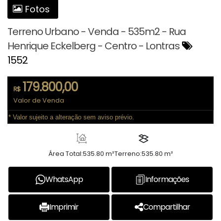
Fotos
Terreno Urbano - Venda - 535m2 - Rua
Henrique Eckelberg - Centro - Lontras
1552
179.800,00
R$
Valor de Venda
* Valor sujeito a alteração sem aviso prévio.
Área Total:
535.80 m²
Terreno:
535.80 m²
WhatsApp
Informações
Imprimir
Compartilhar