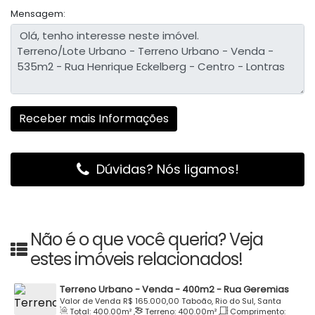
Mensagem:
Dúvidas? Nós ligamos!
Não é o que você queria? Veja
estes imóveis relacionados!
Terreno Urbano - Venda - 400m2 - Rua Geremias
Medeiros - Taboão - Rio do Sul
Valor de Venda
R$
165.000,00
Taboão, Rio do Sul, Santa
Total:
400
.00
m²
,
Terreno:
400
.00
m²
,
Comprimento:
Catarina, Brasil