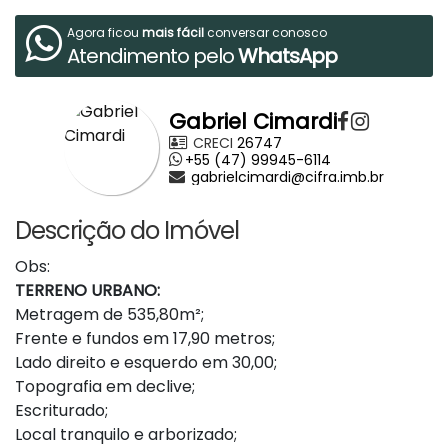
Agora ficou
mais fácil
conversar conosco
Atendimento pelo
WhatsApp
Gabriel Cimardi
CRECI
26747
+55 (47) 99945-6114
gabrielcimardi@cifra.imb.br
Descrição do Imóvel
Obs:
TERRENO URBANO:
Metragem de 535,80m²;
Frente e fundos em 17,90 metros;
Lado direito e esquerdo em 30,00;
Topografia em declive;
Escriturado;
Local tranquilo e arborizado;