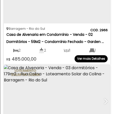
Barragem
Rio do Sul
2966
Casa de Alvenaria em Condomínio - Venda - 02 
Dormitórios - 59M2 - Condomínio Fechado - Garden 
Park Resindece - Barragem - Rio do Sul
2
2
1
1
485.000,00
Ver mais Detalhes
R$
1
59
.79
m²
150
.60
m²
⠀LOTEAMENTO⠀
SOLAR DA COLINA