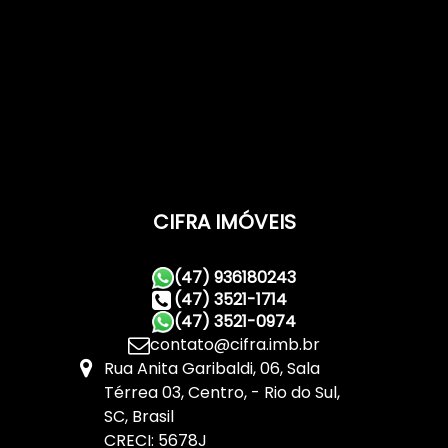
CIFRA IMÓVEIS
(47) 936180243
(47) 3521-1714
(47) 3521-0974
contato@cifra.imb.br
Rua Anita Garibaldi
,
06
,
Sala
Térrea 03
,
Centro
,
Rio do Sul
,
SC
,
Brasil
CRECI: 5678J