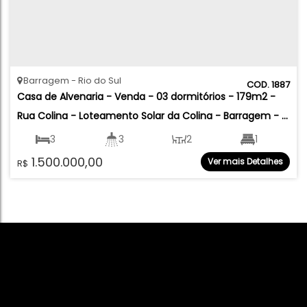
Barragem
Rio do Sul
1887
Casa de Alvenaria - Venda - 03 dormitórios - 179m2 - 
Rua Colina - Loteamento Solar da Colina - Barragem - 
Rio do Sul
3
3
2
1
1.500.000,00
Ver mais Detalhes
R$
2
179
.75
m²
379
.62
m²