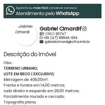
Agora ficou
mais fácil
conversar conosco
Atendimento pelo
WhatsApp
Gabriel Cimardi
CRECI
26747
+55 (47) 99945-6114
gabrielcimardi@cifra.imb.br
Descrição do Imóvel
Obs.:
TERRENO URBANO;
LOTE EM BECO | EXCLUSIVO;
Metragem de 406,00m²;
Frente e fundos em 14,00 metros;
Lado direito e esquerdo em 29,00 metros;
Parcialmente murado e cercado;
Topografia plana;