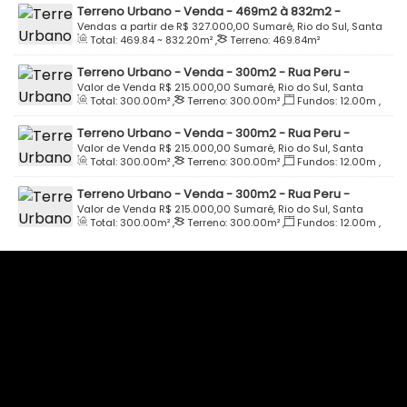
Terreno Urbano - Venda - 469m2 à 832m2 -
Residencial Solar das Palmeiras - Sumaré - Rio do
Vendas a partir de
R$
327.000,00
Sumaré, Rio do Sul, Santa
Total:
469
.84
~ 832
.20
m²
,
Terreno:
469
.84
m²
Sul
Catarina, Brasil
Terreno Urbano - Venda - 300m2 - Rua Peru -
Parque Residencial Schroeder - Quadra I - Lote 07 -
Valor de Venda
R$
215.000,00
Sumaré, Rio do Sul, Santa
Total:
300
.00
m²
,
Terreno:
300
.00
m²
,
Fundos:
12
.00
m
,
Bairro Sumaré - Rio do Sul
Catarina, Brasil
Frente:
12
.00
m
,
Lado Direito:
25
.00
m
,
Lado Esquerdo:
Terreno Urbano - Venda - 300m2 - Rua Peru -
25
.00
m
Parque Residencial Schroeder - Quadra I - Lote 09 -
Valor de Venda
R$
215.000,00
Sumaré, Rio do Sul, Santa
Total:
300
.00
m²
,
Terreno:
300
.00
m²
,
Fundos:
12
.00
m
,
Bairro Sumaré - Rio do Sul
Catarina, Brasil
Frente:
12
.00
m
,
Lado Direito:
25
.00
m
,
Lado Esquerdo:
Terreno Urbano - Venda - 300m2 - Rua Peru -
25
.00
m
Parque Residencial Schroeder - Quadra I - Lote 11 -
Valor de Venda
R$
215.000,00
Sumaré, Rio do Sul, Santa
Total:
300
.00
m²
,
Terreno:
300
.00
m²
,
Fundos:
12
.00
m
,
Bairro Sumaré - Rio do Sul
Catarina, Brasil
Frente:
12
.00
m
,
Lado Direito:
25
.00
m
,
Lado Esquerdo:
25
.00
m