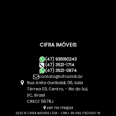
CIFRA IMÓVEIS
(47) 936180243
(47) 3521-1714
(47) 3521-0974
contato@cifra.imb.br
Rua Anita Garibaldi
,
06
,
Sala
Térrea 03
,
Centro
,
Rio do Sul
,
SC
,
Brasil
CRECI: 5678J
ver no mapa
2023 © CIFRA IMOVEIS LTDA - CNPJ: 36.093.179/0001-16