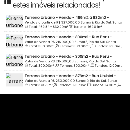
estes imóveis relacionados!
Terreno Urbano - Venda - 469m2 à 832m2 -
Residencial Solar das Palmeiras - Sumaré - Rio do
Vendas a partir de
R$
327.000,00
Sumaré, Rio do Sul, Santa
Total:
469
.84
~ 832
.20
m²
,
Terreno:
469
.84
m²
Sul
Catarina, Brasil
Terreno Urbano - Venda - 300m2 - Rua Peru -
Parque Residencial Schroeder - Quadra I - Lote 09 -
Valor de Venda
R$
215.000,00
Sumaré, Rio do Sul, Santa
Total:
300
.00
m²
,
Terreno:
300
.00
m²
,
Fundos:
12
.00
m
,
Bairro Sumaré - Rio do Sul
Catarina, Brasil
Frente:
12
.00
m
,
Lado Direito:
25
.00
m
,
Lado Esquerdo:
Terreno Urbano - Venda - 300m2 - Rua Peru -
25
.00
m
Parque Residencial Schroeder - Quadra I - Lote 11 -
Valor de Venda
R$
215.000,00
Sumaré, Rio do Sul, Santa
Total:
300
.00
m²
,
Terreno:
300
.00
m²
,
Fundos:
12
.00
m
,
Bairro Sumaré - Rio do Sul
Catarina, Brasil
Frente:
12
.00
m
,
Lado Direito:
25
.00
m
,
Lado Esquerdo:
Terreno Urbano - Venda - 373m2 - Rua Urubici -
25
.00
m
Sumaré - Rio do Sul
Valor de Venda
R$
250.000,00
Sumaré, Rio do Sul, Santa
Total:
373
.79
m²
,
Terreno:
373
.79
m²
,
Fundos:
14
.00
m
,
Catarina, Brasil
Frente:
14
.00
m
,
Lado Direito:
26
.69
m
,
Lado Esquerdo:
26
.69
m