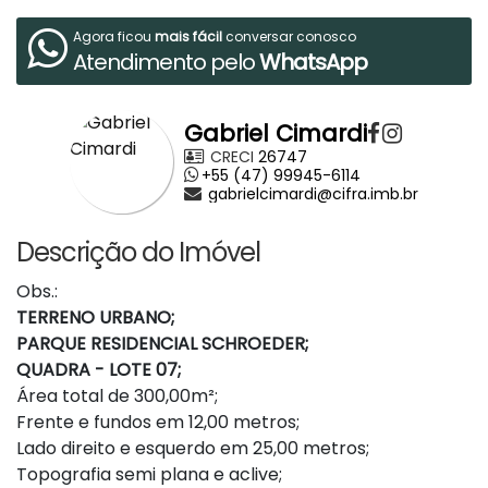
Agora ficou
mais fácil
conversar conosco
Atendimento pelo
WhatsApp
Gabriel Cimardi
CRECI
26747
+55 (47) 99945-6114
gabrielcimardi@cifra.imb.br
Descrição do Imóvel
Obs.:
TERRENO URBANO;
PARQUE RESIDENCIAL SCHROEDER;
QUADRA - LOTE 07;
Área total de 300,00m²;
Frente e fundos em 12,00 metros;
Lado direito e esquerdo em 25,00 metros;
Topografia semi plana e aclive;