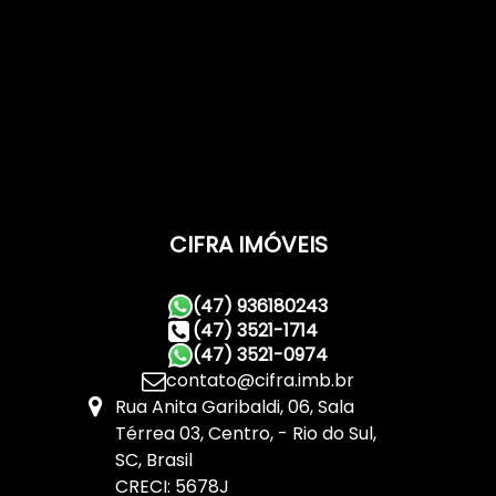
CIFRA IMÓVEIS
(47) 936180243
(47) 3521-1714
(47) 3521-0974
contato@cifra.imb.br
Rua Anita Garibaldi
,
06
,
Sala
Térrea 03
,
Centro
,
Rio do Sul
,
SC
,
Brasil
CRECI: 5678J