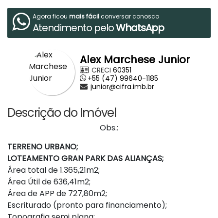
Agora ficou
mais fácil
conversar conosco
Atendimento pelo
WhatsApp
Alex Marchese Junior
CRECI
60351
+55 (47) 99640-1185
junior@cifra.imb.br
Descrição do Imóvel
Obs.:
TERRENO URBANO;
LOTEAMENTO GRAN PARK DAS ALIANÇAS;
Área total de 1.365,21m2;
Área Útil de 636,41m2;
Área de APP de 727,80m2;
Escriturado (pronto para financiamento);
Topografia semi plana;