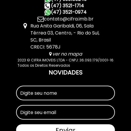
(47) 3521-1714
(47) 3521-0974
contato@cifra.imb.br
Rua Anita Garibaldi
,
06
,
Sala
Térrea 03
,
Centro
,
Rio do Sul
,
SC
,
Brasil
CRECI: 5678J
ver no mapa
2023 © CIFRA IMOVEIS LTDA - CNPJ: 36.093.179/0001-16
Todos os Direitos Reservados
NOVIDADES