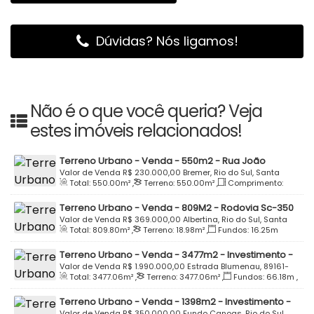
Dúvidas? Nós ligamos!
Não é o que você queria? Veja
estes imóveis relacionados!
Terreno Urbano - Venda - 550m2 - Rua João
Naschweng - Loteamento Santa Mônica - Bremer -
Valor de Venda
R$
230.000,00
Bremer, Rio do Sul, Santa
Total:
550
.00
m²
,
Terreno:
550
.00
m²
,
Comprimento:
Rio do Sul
Catarina, Brasil
25
.00
m
,
Fundos:
20
.50
m
,
Frente:
20
.00
m
Terreno Urbano - Venda - 809M2 - Rodovia Sc-350
- Altos da Albertina Smart Residence -Albertina - Rio
Valor de Venda
R$
369.000,00
Albertina, Rio do Sul, Santa
Total:
809
.80
m²
,
Terreno:
18
.98
m²
,
Fundos:
16
.25
m
do Sul
Catarina, Brasil
Terreno Urbano - Venda - 3477m2 - Investimento -
Estrada Blumenau - Bremer - Rio do Sul
Valor de Venda
R$
1.990.000,00
Estrada Blumenau, 89161-
Total:
3477
.06
m²
,
Terreno:
3477
.06
m²
,
Fundos:
66
.18
m
,
000, Bremer, Rio do Sul, Santa Catarina, Brasil
Frente:
47
.17
m
Terreno Urbano - Venda - 1398m2 - Investimento -
Valor de Venda
R$
350.000,00
Fundo Canoas, Rio do Sul,