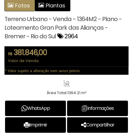
Fotos
Plantas
Terreno Urbano - Venda - 1364M2 - Plano -
Loteamento Gran Park das Alianças -
Bremer - Rio do Sul
2964
381.846,00
R$
Valor de Venda
* Valor sujeito a alteração sem aviso prévio.
Área Total:
1364.21 m²
WhatsApp
Informações
Imprimir
Compartilhar