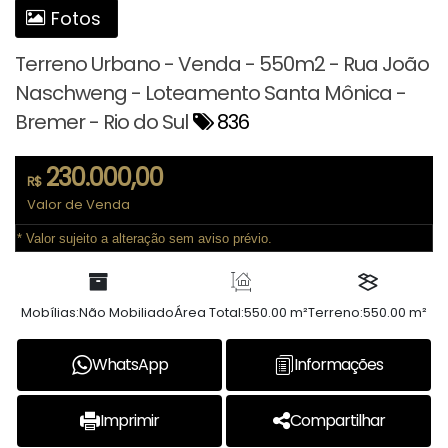
Fotos
Terreno Urbano - Venda - 550m2 - Rua João
Naschweng - Loteamento Santa Mônica -
Bremer - Rio do Sul
836
230.000,00
R$
Valor de Venda
* Valor sujeito a alteração sem aviso prévio.
Mobílias:
Não Mobiliado
Área Total:
550.00 m²
Terreno:
550.00 m²
WhatsApp
Informações
Imprimir
Compartilhar