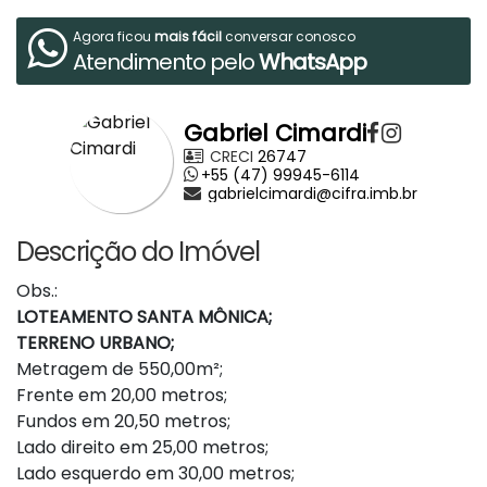
Agora ficou
mais fácil
conversar conosco
Atendimento pelo
WhatsApp
Gabriel Cimardi
CRECI
26747
+55 (47) 99945-6114
gabrielcimardi@cifra.imb.br
Descrição do Imóvel
Obs.:
LOTEAMENTO SANTA MÔNICA;
TERRENO URBANO;
Metragem de 550,00m²;
Frente em 20,00 metros;
Fundos em 20,50 metros;
Lado direito em 25,00 metros;
Lado esquerdo em 30,00 metros;