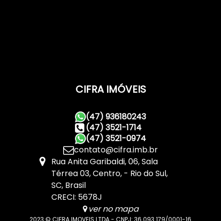
CIFRA IMÓVEIS
(47) 936180243
(47) 3521-1714
(47) 3521-0974
contato@cifra.imb.br
Rua Anita Garibaldi
,
06
,
Sala
Térrea 03
,
Centro
,
Rio do Sul
,
SC
,
Brasil
CRECI: 5678J
ver no mapa
2023 © CIFRA IMOVEIS LTDA - CNPJ: 36.093.179/0001-16