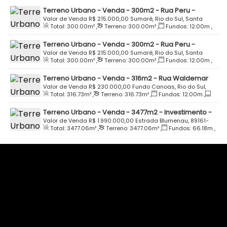
Terreno Urbano - Venda - 300m2 - Rua Peru -
Parque Residencial Schroeder - Quadra I - Lote 07 -
Valor de Venda
R$
215.000,00
Sumaré, Rio do Sul, Santa
Total:
300
.00
m²
,
Terreno:
300
.00
m²
,
Fundos:
12
.00
m
,
Bairro Sumaré - Rio do Sul
Catarina, Brasil
Frente:
12
.00
m
,
Lado Direito:
25
.00
m
,
Lado Esquerdo:
Terreno Urbano - Venda - 300m2 - Rua Peru -
25
.00
m
Parque Residencial Schroeder - Quadra I - Lote 11 -
Valor de Venda
R$
215.000,00
Sumaré, Rio do Sul, Santa
Total:
300
.00
m²
,
Terreno:
300
.00
m²
,
Fundos:
12
.00
m
,
Bairro Sumaré - Rio do Sul
Catarina, Brasil
Frente:
12
.00
m
,
Lado Direito:
25
.00
m
,
Lado Esquerdo:
Terreno Urbano - Venda - 316m2 - Rua Waldemar
25
.00
m
Hoffmann - Loteamento Paraíso Verde - Quadra D -
Valor de Venda
R$
230.000,00
Fundo Canoas, Rio do Sul,
Total:
316
.73
m²
,
Terreno:
316
.73
m²
,
Fundos:
12
.00
m
,
Lote 23 - Fundo Canoas - Rio do Sul
Santa Catarina, Brasil
Frente:
12
.00
m
,
Lado Direito:
26
.39
m
,
Lado Esquerdo:
Terreno Urbano - Venda - 3477m2 - Investimento -
26
.39
m
Estrada Blumenau - Bremer - Rio do Sul
Valor de Venda
R$
1.990.000,00
Estrada Blumenau, 89161-
Total:
3477
.06
m²
,
Terreno:
3477
.06
m²
,
Fundos:
66
.18
m
,
000, Bremer, Rio do Sul, Santa Catarina, Brasil
Frente:
47
.17
m