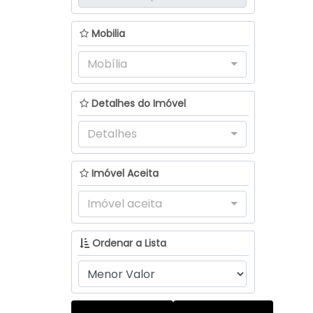
Bela Vista (1)
Padre Anchieta (1)
Mobilia
Navegantes (2)
Mobília
Volta Grande (2)
Detalhes do Imóvel
Rancho Queimado (2)
Detalhes
Taquaras (2)
Ituporanga (1)
Imóvel Aceita
Vila Nova (1)
Imóvel aceita
Trombudo Central (1)
Ordenar a Lista
Estação (1)