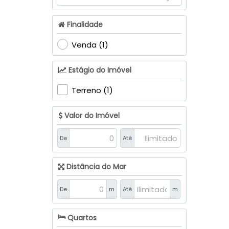
Fundo Canoas (16)
Itoupava (1)
Finalidade
Jardim América (4)
Laranjeiras (4)
Venda (1)
Navegantes (2)
Estágio do Imóvel
Progresso (10)
Rainha (3)
Terreno (1)
Santa Rita (2)
Santana (10)
Valor do Imóvel
Sumaré (18)
Taboão (15)
De
Até
Valada Itoupava (4)
Valada São Paulo (6)
Distância do Mar
Lontras (20)
De
m
Até
m
Centro (8)
Concórdia (1)
Quartos