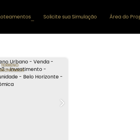
Loteamentos
Solicite sua Simulação
Área do Prop
+
TERRENO
GRONÔMICA