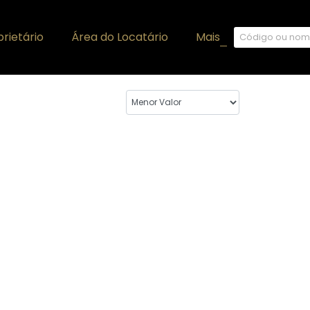
rietário
Área do Locatário
Mais
+