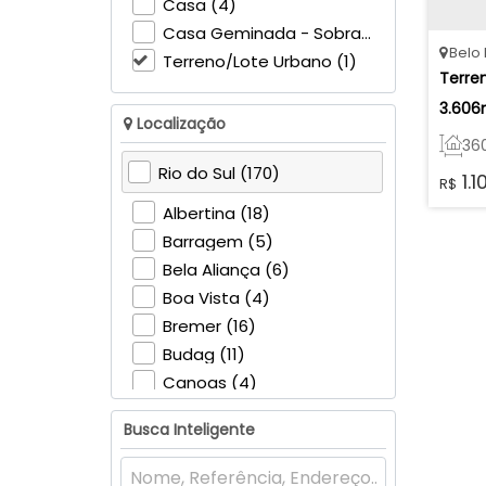
Casa (4)
Casa Geminada - Sobrado (1)
Belo 
Terreno/Lote Urbano (1)
Terre
3.606
Localização
Oportu
36
Agron
Rio do Sul (170)
1.1
R$
15
.
Albertina (18)
Barragem (5)
Bela Aliança (6)
Boa Vista (4)
Bremer (16)
Budag (11)
Canoas (4)
Canta Galo (6)
Busca Inteligente
Centro (2)
Eugênio Schneider (3)