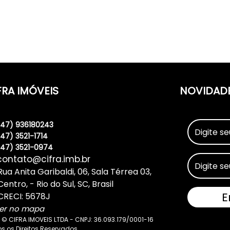
FRA IMÓVEIS
NOVIDAD
(47) 936180243
(47) 3521-1714
(47) 3521-0974
contato@cifra.imb.br
Rua Anita Garibaldi
,
06
,
Sala Térrea 03
,
Centro
,
Rio do Sul
,
SC
,
Brasil
CRECI: 5678J
er no mapa
 © CIFRA IMOVEIS LTDA - CNPJ: 36.093.179/0001-16
s os Direitos Reservados