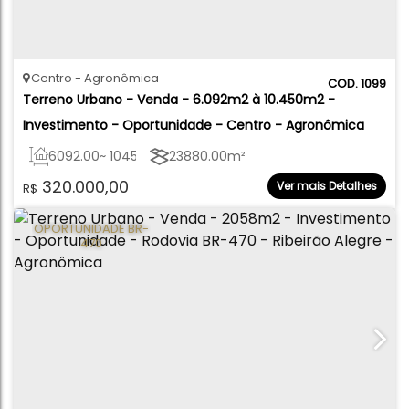
Centro
Agronômica
1099
Terreno Urbano - Venda - 6.092m2 à 10.450m2 - 
Investimento - Oportunidade - Centro - Agronômica
6092
.00
~ 10450
.00
m²
23880
.00
m²
320.000,00
Ver mais Detalhes
R$
OPORTUNIDADE BR-
470