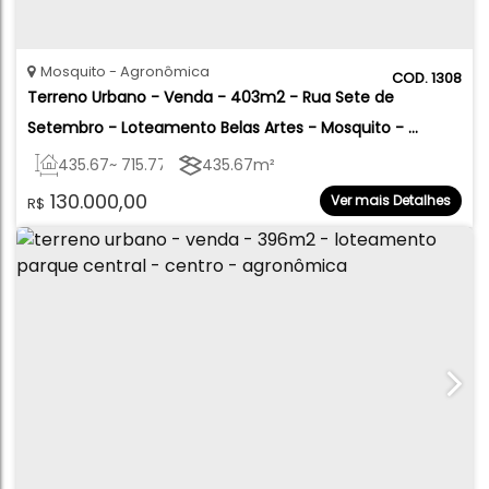
Mosquito
Agronômica
1308
Terreno Urbano - Venda - 403m2 - Rua Sete de 
Setembro - Loteamento Belas Artes - Mosquito - 
Agronômica
435
.67
~ 715
.77
m²
435
.67
m²
130.000,00
Ver mais Detalhes
R$