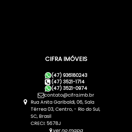
CIFRA IMÓVEIS
(47) 936180243
(47) 3521-1714
(47) 3521-0974
contato@cifra.imb.br
Rua Anita Garibaldi
,
06
,
Sala
Térrea 03
,
Centro
,
Rio do Sul
,
SC
,
Brasil
CRECI: 5678J
ver no mapa