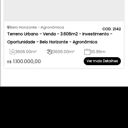
Belo Horizonte
Agronômica
2142
Terreno Urbano - Venda - 3.606m2 - Investimento - 
Oportunidade - Belo Horizonte - Agronômica
3606
.00
m²
3606
.00
m²
30
.96
m
1.100.000,00
Ver mais Detalhes
R$
15
.64
m
96
.61
m
145
.71
m