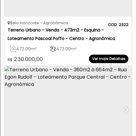
Belo Horizonte
Agronômica
2322
Terreno Urbano - Venda - 473m2 - Esquina - 
Loteamento Pascoal Poffo - Centro - Agronômica
473
.00
m²
473
.00
m²
230.000,00
Ver mais Detalhes
R$