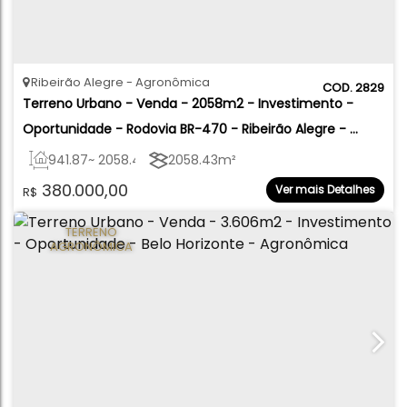
Ribeirão Alegre
Agronômica
2829
Terreno Urbano - Venda - 2058m2 - Investimento - 
Oportunidade - Rodovia BR-470 - Ribeirão Alegre - 
Agronômica
941
.87
~ 2058
.43
m²
2058
.43
m²
380.000,00
Ver mais Detalhes
R$
TERRENO
AGRONÔMICA