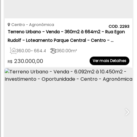
Centro
Agronômica
2293
Terreno Urbano - Venda - 360m2 à 664m2 - Rua Egon 
Rudolf - Loteamento Parque Central - Centro - 
Agronômica
360
.00
~ 664
.48
m²
360
.00
m²
230.000,00
Ver mais Detalhes
R$