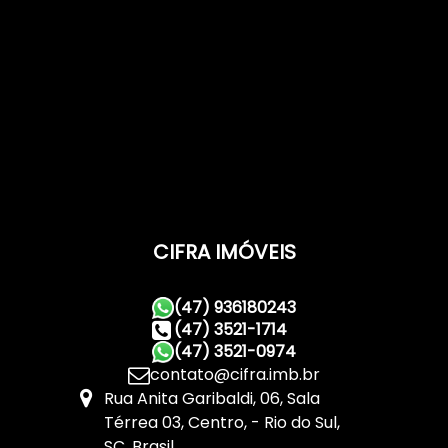
CIFRA IMÓVEIS
(47) 936180243
(47) 3521-1714
(47) 3521-0974
contato@cifra.imb.br
Rua Anita Garibaldi
,
06
,
Sala
Térrea 03
,
Centro
,
Rio do Sul
,
SC
,
Brasil