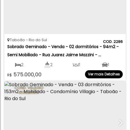
Taboão
Rio do Sul
2286
Sobrado Geminado - Venda - 02 dormitórios - 94m2 - 
Semi Mobiliado - Rua Juarez Jaime Mazzini - 
Loteamento Por do Sol - Taboão - Rio do Sul
2
2
1
1
575.000,00
Ver mais Detalhes
R$
94
.90
m²
COND. VILLAGIO
MOBILIADO