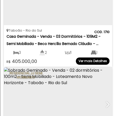
Taboão
Rio do Sul
1710
Casa Geminada - Venda - 03 Dormitórios - 109M2 - 
Semi Mobiliada - Beco Hercílio Bernado Cláudio - 
Residencial Toronto - Taboão - Rio do Sul
3
2
1
1
405.000,00
Ver mais Detalhes
R$
1
109
.00
m²
132
.00
m²
RESIDENCIAL JJ SEMI
MOBILIADO