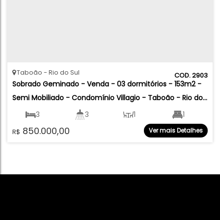
Taboão
Rio do Sul
2903
Sobrado Geminado - Venda - 03 dormitórios - 153m2 - 
Semi Mobiliado - Condomínio Villagio - Taboão - Rio do 
Sul
3
3
1
1
850.000,00
Ver mais Detalhes
R$
2
153
.14
m²