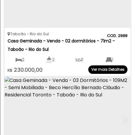
Taboão
Rio do Sul
2988
Casa Geminada - Venda - 02 dormitórios - 71m2 - 
Taboão - Rio do Sul
2
2
1
1
230.000,00
Ver mais Detalhes
R$
1
71
.00
m²
71
.00
m²
150
.00
m²