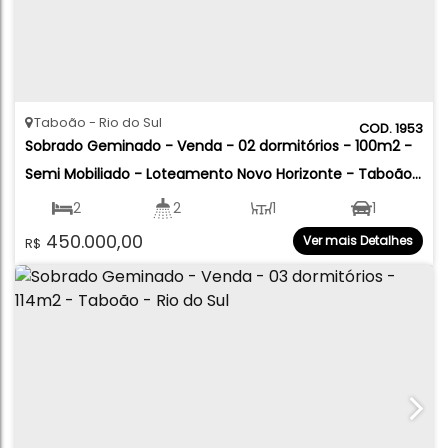
Taboão
Rio do Sul
1953
Sobrado Geminado - Venda - 02 dormitórios - 100m2 - 
Semi Mobiliado - Loteamento Novo Horizonte - Taboão 
- Rio do Sul
2
2
1
1
450.000,00
Ver mais Detalhes
R$
100
.00
m²