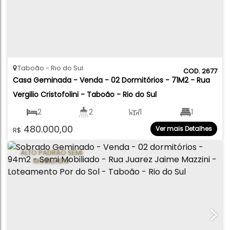
Taboão
Rio do Sul
2677
Casa Geminada - Venda - 02 Dormitórios - 71M2 - Rua 
Vergilio Cristofolini - Taboão - Rio do Sul
2
2
1
1
480.000,00
Ver mais Detalhes
R$
2
71
.41
m²
ALTO PADRÃO SEMI
MOBILIADO