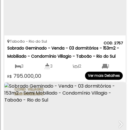
Taboão
Rio do Sul
2757
Sobrado Geminado - Venda - 03 dormitórios - 153m2 - 
Mobiliado - Condomínio Villagio - Taboão - Rio do Sul
3
3
2
1
795.000,00
Ver mais Detalhes
R$
2
153
.14
m²
COND. VILLAGIO
SEMI MOBILIADO