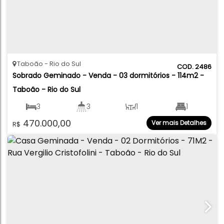
Taboão
Rio do Sul
2486
Sobrado Geminado - Venda - 03 dormitórios - 114m2 - 
Taboão - Rio do Sul
3
3
1
1
470.000,00
Ver mais Detalhes
R$
1
114
.18
m²