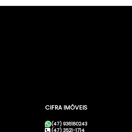
Total:
71
.41
m²
,
2
Vaga(s)
CIFRA IMÓVEIS
(47) 936180243
(47) 3521-1714