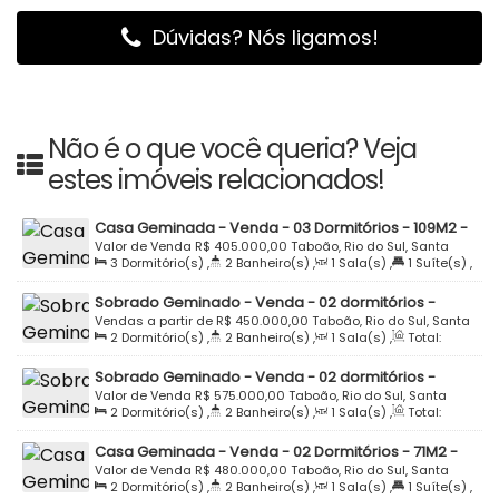
Dúvidas? Nós ligamos!
Não é o que você queria? Veja
estes imóveis relacionados!
Casa Geminada - Venda - 03 Dormitórios - 109M2 -
Semi Mobiliada - Beco Hercílio Bernado Cláudio -
Valor de Venda
R$
405.000,00
Taboão, Rio do Sul, Santa
3
Dormitório(s)
,
2
Banheiro(s)
,
1
Sala(s)
,
1
Suíte(s)
,
Residencial Toronto - Taboão - Rio do Sul
Catarina, Brasil
Total:
109
.00
m²
,
1
Vaga(s)
,
Terreno:
132
.00
m²
Sobrado Geminado - Venda - 02 dormitórios -
100m2 - Semi Mobiliado - Loteamento Novo
Vendas a partir de
R$
450.000,00
Taboão, Rio do Sul, Santa
2
Dormitório(s)
,
2
Banheiro(s)
,
1
Sala(s)
,
Total:
Horizonte - Taboão - Rio do Sul
Catarina, Brasil
100
.00
m²
,
1
Vaga(s)
Sobrado Geminado - Venda - 02 dormitórios -
94m2 - Semi Mobiliado - Rua Juarez Jaime Mazzini -
Valor de Venda
R$
575.000,00
Taboão, Rio do Sul, Santa
2
Dormitório(s)
,
2
Banheiro(s)
,
1
Sala(s)
,
Total:
Loteamento Por do Sol - Taboão - Rio do Sul
Catarina, Brasil
94
.90
m²
,
1
Vaga(s)
Casa Geminada - Venda - 02 Dormitórios - 71M2 -
Rua Vergilio Cristofolini - Taboão - Rio do Sul
Valor de Venda
R$
480.000,00
Taboão, Rio do Sul, Santa
2
Dormitório(s)
,
2
Banheiro(s)
,
1
Sala(s)
,
1
Suíte(s)
,
Catarina, Brasil