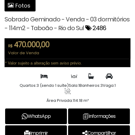
Fotos
Sobrado Geminado - Venda - 03 dormitórios
- 114m2 - Taboão - Rio do Sul
2486
470.000,00
R$
Valor de Venda
* Valor sujeito a alteração sem aviso prévio.
Quartos:
3 (sendo 1 suíte)
Sala:
1
Banheiros:
3
Vaga:
1
Área Privada:
114.18 m²
WhatsApp
Informações
Imprimir
Compartilhar