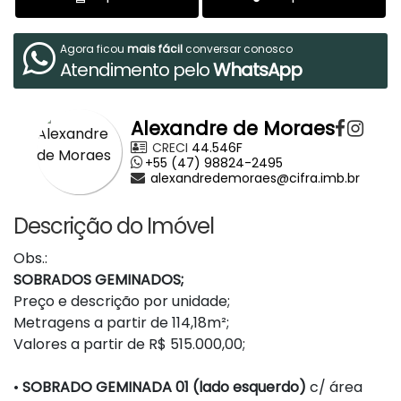
Agora ficou
mais fácil
conversar conosco
Atendimento pelo
WhatsApp
Alexandre de Moraes
CRECI
44.546F
+55 (47) 98824-2495
alexandredemoraes@cifra.imb.br
Descrição do Imóvel
Obs.:
SOBRADOS GEMINADOS;
Preço e descrição por unidade;
Metragens a partir de 114,18m²;
Valores a partir de R$ 515.000,00;
•
SOBRADO GEMINADA 01 (lado esquerdo)
c/ área