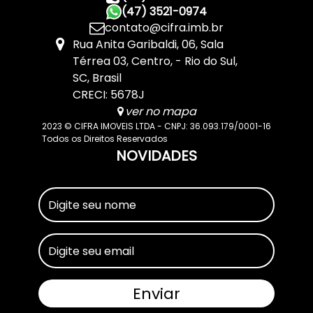
(47) 3521-0974
contato@cifra.imb.br
Rua Anita Garibaldi
,
06
,
Sala
Térrea 03
,
Centro
,
Rio do Sul
,
SC
,
Brasil
CRECI: 5678J
ver no mapa
2023 © CIFRA IMOVEIS LTDA - CNPJ: 36.093.179/0001-16
Todos os Direitos Reservados
NOVIDADES