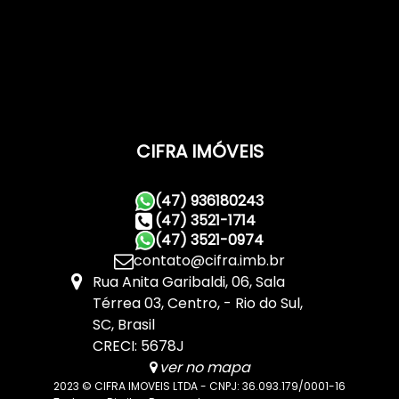
CIFRA IMÓVEIS
(47) 936180243
(47) 3521-1714
(47) 3521-0974
contato@cifra.imb.br
Rua Anita Garibaldi
,
06
,
Sala
Térrea 03
,
Centro
,
Rio do Sul
,
SC
,
Brasil
CRECI: 5678J
ver no mapa
2023 © CIFRA IMOVEIS LTDA - CNPJ: 36.093.179/0001-16