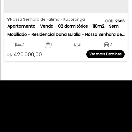
Nossa Senhora de Fatima
Ituporanga
2666
Apartamento - Venda - 02 dormitórios - 110m2 - Semi 
Mobiliado - Residencial Dona Eulalia - Nossa Senhora de 
Fatima - Ituporanga
2
1
1
2
420.000,00
Ver mais Detalhes
R$
110
.00
m²