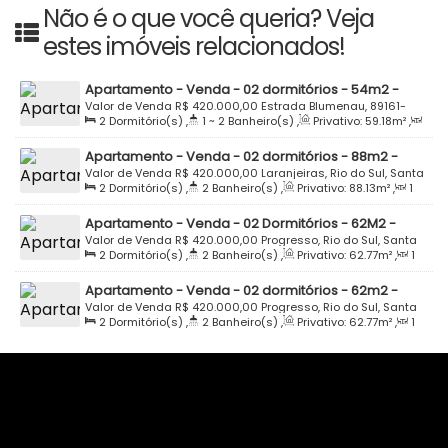
Não é o que você queria? Veja
estes imóveis relacionados!
Apartamento - Venda - 02 dormitórios - 54m2 -
Estrada Blumenau - Spazio Vitta Residence - Bloco B
Valor de Venda
R$
420.000,00
Estrada Blumenau, 89161-
2
Dormitório(s)
,
1 ~ 2
Banheiro(s)
,
Privativo:
59
.18
m²
,
- Apartamento 34 - Bremer - Rio do Sul
000, Bremer, Rio do Sul, Santa Catarina, Brasil
1
Sala(s)
,
Total:
70
.00
m²
,
1
Vaga(s)
Apartamento - Venda - 02 dormitórios - 88m2 -
Semi Mobiliado - Edifício Princesinha do Alto Vale -
Valor de Venda
R$
420.000,00
Laranjeiras, Rio do Sul, Santa
2
Dormitório(s)
,
2
Banheiro(s)
,
Privativo:
88
.13
m²
,
1
Laranjeiras - Rio do Sul
Catarina, Brasil
Sala(s)
,
1
Suíte(s)
,
1
Vaga(s)
,
Útil:
110
.37
m²
Apartamento - Venda - 02 Dormitórios - 62M2 -
Semi Mobiliado - Estrada Boa Esperança -
Valor de Venda
R$
420.000,00
Progresso, Rio do Sul, Santa
2
Dormitório(s)
,
2
Banheiro(s)
,
Privativo:
62
.77
m²
,
1
Residencial Madri - Fundo Canoas - Rio do Sul
Catarina, Brasil
Sala(s)
,
1
Suíte(s)
,
Total:
73
.81
m²
,
1
Vaga(s)
Apartamento - Venda - 02 dormitórios - 62m2 -
Andar Alto - Estrada Boa Esperança - Residencial
Valor de Venda
R$
420.000,00
Progresso, Rio do Sul, Santa
2
Dormitório(s)
,
2
Banheiro(s)
,
Privativo:
62
.77
m²
,
1
Madri - Fundo Canoas - Rio do Sul
Catarina, Brasil
Sala(s)
,
1
Suíte(s)
,
Total:
73
.81
m²
,
1
Vaga(s)