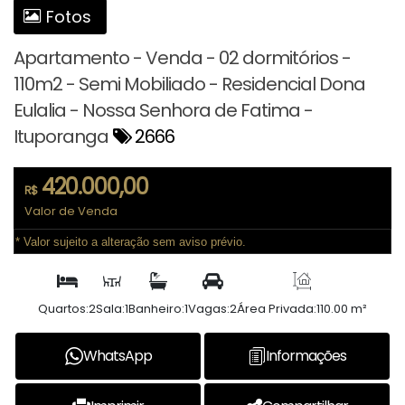
Fotos
Apartamento - Venda - 02 dormitórios -
110m2 - Semi Mobiliado - Residencial Dona
Eulalia - Nossa Senhora de Fatima -
Ituporanga
2666
420.000,00
R$
Valor de Venda
* Valor sujeito a alteração sem aviso prévio.
Quartos:
2
Sala:
1
Banheiro:
1
Vagas:
2
Área Privada:
110.00 m²
WhatsApp
Informações