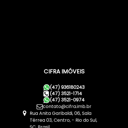
CIFRA IMÓVEIS
(47) 936180243
(47) 3521-1714
(47) 3521-0974
contato@cifra.imb.br
Rua Anita Garibaldi
,
06
,
Sala
Térrea 03
,
Centro
,
Rio do Sul
,
SC
,
Brasil