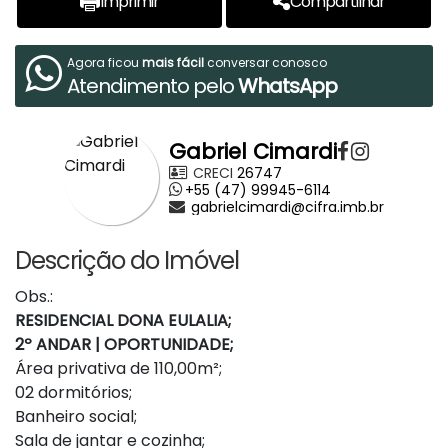
Imprimir
Compartilhar
Agora ficou
mais fácil
conversar conosco
Atendimento pelo
WhatsApp
Gabriel Cimardi
CRECI
26747
+55 (47) 99945-6114
gabrielcimardi@cifra.imb.br
Descrição do Imóvel
Obs.:
RESIDENCIAL DONA EULALIA;
2º ANDAR | OPORTUNIDADE;
Área privativa de 110,00m²;
02 dormitórios;
Banheiro social;
Sala de jantar e cozinha;