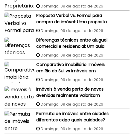
judiciais do vendedor podem
Domingo, 09 de agosto de 2026
penhorar o imóvel recém-
Proposta Verbal vs. Formal para
comprado?
compra de imóvel: Uma proposta
aceita por WhatsApp ou e-mail
Domingo, 09 de agosto de 2026
tem validade jurídica?
Diferenças técnicas entre aluguel
comercial e residencial: Um guia
completo
Domingo, 09 de agosto de 2026
Comparativo imobiliário: Imóveis
em Rio do Sul vs Imóveis em
Florianópolis (interior x capital)
Domingo, 09 de agosto de 2026
Imóveis à venda perto de novas
avenidas realmente valorizam
mais?
Domingo, 09 de agosto de 2026
Permuta de imóveis entre cidades
diferentes exige quais cuidados?
Domingo, 09 de agosto de 2026