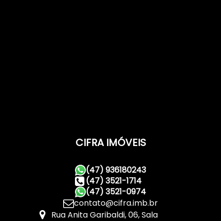
CIFRA IMÓVEIS
(47) 936180243
(47) 3521-1714
(47) 3521-0974
contato@cifra.imb.br
Rua Anita Garibaldi
,
06
,
Sala