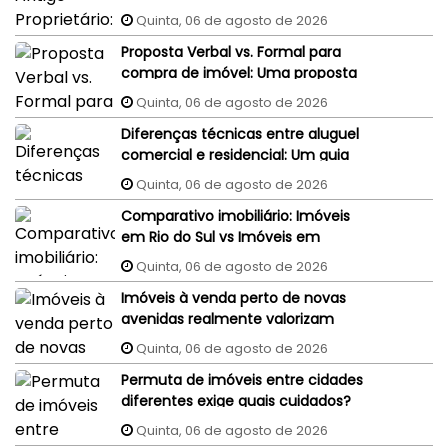
judiciais do vendedor podem
Quinta, 06 de agosto de 2026
penhorar o imóvel recém-
Proposta Verbal vs. Formal para
comprado?
compra de imóvel: Uma proposta
aceita por WhatsApp ou e-mail
Quinta, 06 de agosto de 2026
tem validade jurídica?
Diferenças técnicas entre aluguel
comercial e residencial: Um guia
completo
Quinta, 06 de agosto de 2026
Comparativo imobiliário: Imóveis
em Rio do Sul vs Imóveis em
Florianópolis (interior x capital)
Quinta, 06 de agosto de 2026
Imóveis à venda perto de novas
avenidas realmente valorizam
mais?
Quinta, 06 de agosto de 2026
Permuta de imóveis entre cidades
diferentes exige quais cuidados?
Quinta, 06 de agosto de 2026