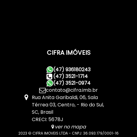
CIFRA IMÓVEIS
(47) 936180243
(47) 3521-1714
(47) 3521-0974
contato@cifra.imb.br
Rua Anita Garibaldi
,
06
,
Sala
Térrea 03
,
Centro
,
Rio do Sul
,
SC
,
Brasil
CRECI: 5678J
ver no mapa
2023 © CIFRA IMOVEIS LTDA - CNPJ: 36.093.179/0001-16