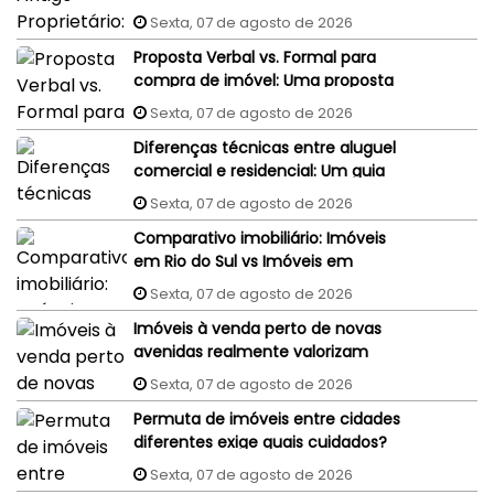
judiciais do vendedor podem
Sexta, 07 de agosto de 2026
penhorar o imóvel recém-
Proposta Verbal vs. Formal para
comprado?
compra de imóvel: Uma proposta
aceita por WhatsApp ou e-mail
Sexta, 07 de agosto de 2026
tem validade jurídica?
Diferenças técnicas entre aluguel
comercial e residencial: Um guia
completo
Sexta, 07 de agosto de 2026
Comparativo imobiliário: Imóveis
em Rio do Sul vs Imóveis em
Florianópolis (interior x capital)
Sexta, 07 de agosto de 2026
Imóveis à venda perto de novas
avenidas realmente valorizam
mais?
Sexta, 07 de agosto de 2026
Permuta de imóveis entre cidades
diferentes exige quais cuidados?
Sexta, 07 de agosto de 2026