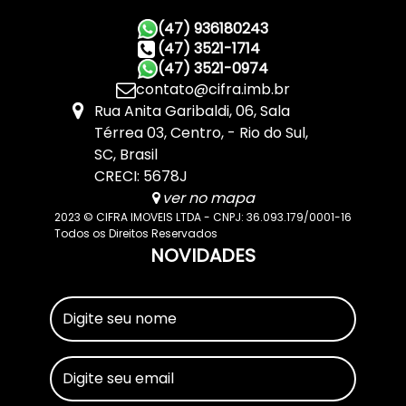
(47) 936180243
(47) 3521-1714
(47) 3521-0974
contato@cifra.imb.br
Rua Anita Garibaldi
,
06
,
Sala
Térrea 03
,
Centro
,
Rio do Sul
,
SC
,
Brasil
CRECI: 5678J
ver no mapa
2023 © CIFRA IMOVEIS LTDA - CNPJ: 36.093.179/0001-16
Todos os Direitos Reservados
NOVIDADES