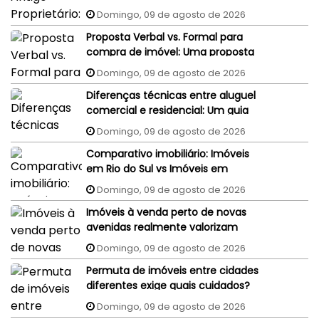
judiciais do vendedor podem
Domingo, 09 de agosto de 2026
penhorar o imóvel recém-
Proposta Verbal vs. Formal para
comprado?
compra de imóvel: Uma proposta
aceita por WhatsApp ou e-mail
Domingo, 09 de agosto de 2026
tem validade jurídica?
Diferenças técnicas entre aluguel
comercial e residencial: Um guia
completo
Domingo, 09 de agosto de 2026
Comparativo imobiliário: Imóveis
em Rio do Sul vs Imóveis em
Florianópolis (interior x capital)
Domingo, 09 de agosto de 2026
Imóveis à venda perto de novas
avenidas realmente valorizam
mais?
Domingo, 09 de agosto de 2026
Permuta de imóveis entre cidades
diferentes exige quais cuidados?
Domingo, 09 de agosto de 2026