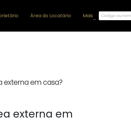
rietário
Área do Locatário
Mais
+
 externa em casa?
a externa em