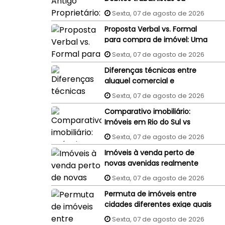
processos judiciais do
Sexta, 07 de agosto de 2026
vendedor podem penhorar o
Proposta Verbal vs. Formal
imóvel recém-comprado?
para compra de imóvel: Uma
proposta aceita por WhatsApp
Sexta, 07 de agosto de 2026
ou e-mail tem validade
Diferenças técnicas entre
jurídica?
aluguel comercial e
residencial: Um guia completo
Sexta, 07 de agosto de 2026
Comparativo imobiliário:
Imóveis em Rio do Sul vs
Imóveis em Florianópolis
Sexta, 07 de agosto de 2026
(interior x capital)
Imóveis à venda perto de
novas avenidas realmente
valorizam mais?
Sexta, 07 de agosto de 2026
Permuta de imóveis entre
cidades diferentes exige quais
cuidados?
Sexta, 07 de agosto de 2026