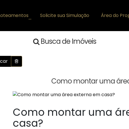
Loteamentos
Solicite sua Simulação
Área do Prop
+
Busca de Imóveis
car
Como montar uma área
Como montar uma áre
casa?