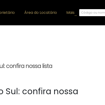
rietário
Área do Locatário
Mais
+
: confira nossa lista
 Sul: confira nossa