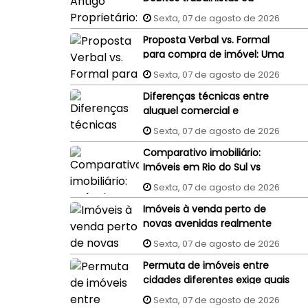
processos judiciais do
Sexta, 07 de agosto de 2026
vendedor podem penhorar o
Proposta Verbal vs. Formal
imóvel recém-comprado?
para compra de imóvel: Uma
proposta aceita por WhatsApp
Sexta, 07 de agosto de 2026
ou e-mail tem validade
Diferenças técnicas entre
jurídica?
aluguel comercial e
residencial: Um guia completo
Sexta, 07 de agosto de 2026
Comparativo imobiliário:
Imóveis em Rio do Sul vs
Imóveis em Florianópolis
Sexta, 07 de agosto de 2026
(interior x capital)
Imóveis à venda perto de
novas avenidas realmente
valorizam mais?
Sexta, 07 de agosto de 2026
Permuta de imóveis entre
cidades diferentes exige quais
cuidados?
Sexta, 07 de agosto de 2026