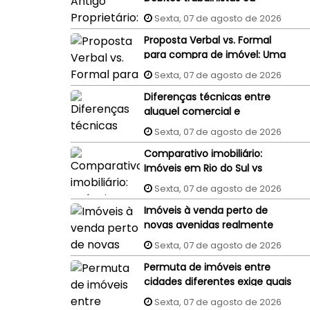
processos judiciais do
Sexta, 07 de agosto de 2026
vendedor podem penhorar o
Proposta Verbal vs. Formal
imóvel recém-comprado?
para compra de imóvel: Uma
proposta aceita por WhatsApp
Sexta, 07 de agosto de 2026
ou e-mail tem validade
Diferenças técnicas entre
jurídica?
aluguel comercial e
residencial: Um guia completo
Sexta, 07 de agosto de 2026
Comparativo imobiliário:
Imóveis em Rio do Sul vs
Imóveis em Florianópolis
Sexta, 07 de agosto de 2026
(interior x capital)
Imóveis à venda perto de
novas avenidas realmente
valorizam mais?
Sexta, 07 de agosto de 2026
Permuta de imóveis entre
cidades diferentes exige quais
cuidados?
Sexta, 07 de agosto de 2026