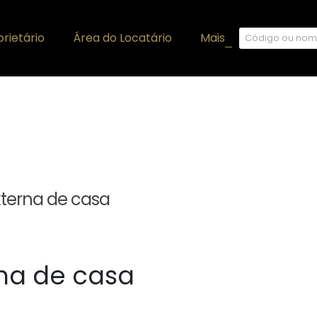
rietário
Área do Locatário
Mais
+
xterna de casa
na de casa