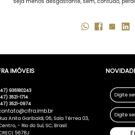
seja menos desgastante, sem, contudo, perde
FRA IMÓVEIS
NOVIDAD
(47) 936180243
(47) 3521-1714
(47) 3521-0974
contato@cifra.imb.br
Rua Anita Garibaldi
,
06
,
Sala Térrea 03
,
Centro
,
Rio do Sul
,
SC
,
Brasil
CRECI: 5678J