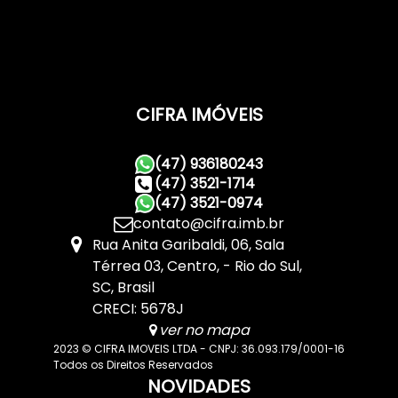
CIFRA IMÓVEIS
(47) 936180243
(47) 3521-1714
(47) 3521-0974
contato@cifra.imb.br
Rua Anita Garibaldi
,
06
,
Sala
Térrea 03
,
Centro
,
Rio do Sul
,
SC
,
Brasil
CRECI: 5678J
ver no mapa
2023 © CIFRA IMOVEIS LTDA - CNPJ: 36.093.179/0001-16
Todos os Direitos Reservados
NOVIDADES