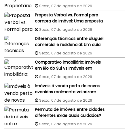
judiciais do vendedor podem
Sexta, 07 de agosto de 2026
penhorar o imóvel recém-
Proposta Verbal vs. Formal para
comprado?
compra de imóvel: Uma proposta
aceita por WhatsApp ou e-mail
Sexta, 07 de agosto de 2026
tem validade jurídica?
Diferenças técnicas entre aluguel
comercial e residencial: Um guia
completo
Sexta, 07 de agosto de 2026
Comparativo imobiliário: Imóveis
em Rio do Sul vs Imóveis em
Florianópolis (interior x capital)
Sexta, 07 de agosto de 2026
Imóveis à venda perto de novas
avenidas realmente valorizam
mais?
Sexta, 07 de agosto de 2026
Permuta de imóveis entre cidades
diferentes exige quais cuidados?
Sexta, 07 de agosto de 2026