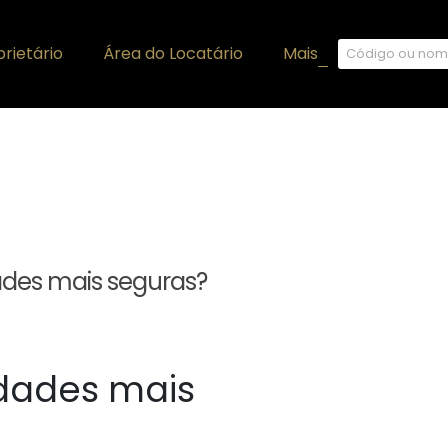
rietário
Área do Locatário
Mais
+
dades mais seguras?
idades mais