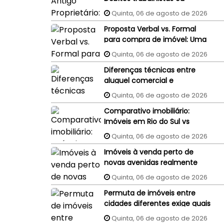
processos judiciais do
Quinta, 06 de agosto de 2026
vendedor podem penhorar o
Proposta Verbal vs. Formal
imóvel recém-comprado?
para compra de imóvel: Uma
proposta aceita por WhatsApp
Quinta, 06 de agosto de 2026
ou e-mail tem validade
Diferenças técnicas entre
jurídica?
aluguel comercial e
residencial: Um guia completo
Quinta, 06 de agosto de 2026
Comparativo imobiliário:
Imóveis em Rio do Sul vs
Imóveis em Florianópolis
Quinta, 06 de agosto de 2026
(interior x capital)
Imóveis à venda perto de
novas avenidas realmente
valorizam mais?
Quinta, 06 de agosto de 2026
Permuta de imóveis entre
cidades diferentes exige quais
cuidados?
Quinta, 06 de agosto de 2026