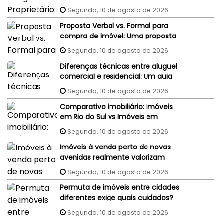
judiciais do vendedor podem
Segunda, 10 de agosto de 2026
penhorar o imóvel recém-
Proposta Verbal vs. Formal para
comprado?
compra de imóvel: Uma proposta
aceita por WhatsApp ou e-mail
Segunda, 10 de agosto de 2026
tem validade jurídica?
Diferenças técnicas entre aluguel
comercial e residencial: Um guia
completo
Segunda, 10 de agosto de 2026
Comparativo imobiliário: Imóveis
em Rio do Sul vs Imóveis em
Florianópolis (interior x capital)
Segunda, 10 de agosto de 2026
Imóveis à venda perto de novas
avenidas realmente valorizam
mais?
Segunda, 10 de agosto de 2026
Permuta de imóveis entre cidades
diferentes exige quais cuidados?
Segunda, 10 de agosto de 2026