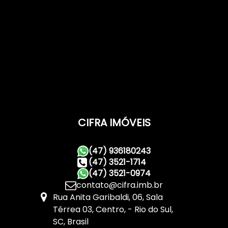
CIFRA IMÓVEIS
(47) 936180243
(47) 3521-1714
(47) 3521-0974
contato@cifra.imb.br
Rua Anita Garibaldi
,
06
,
Sala
Térrea 03
,
Centro
,
Rio do Sul
,
SC
,
Brasil