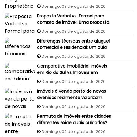
judiciais do vendedor podem
Domingo, 09 de agosto de 2026
penhorar o imóvel recém-
Proposta Verbal vs. Formal para
comprado?
compra de imóvel: Uma proposta
aceita por WhatsApp ou e-mail
Domingo, 09 de agosto de 2026
tem validade jurídica?
Diferenças técnicas entre aluguel
comercial e residencial: Um guia
completo
Domingo, 09 de agosto de 2026
Comparativo imobiliário: Imóveis
em Rio do Sul vs Imóveis em
Florianópolis (interior x capital)
Domingo, 09 de agosto de 2026
Imóveis à venda perto de novas
avenidas realmente valorizam
mais?
Domingo, 09 de agosto de 2026
Permuta de imóveis entre cidades
diferentes exige quais cuidados?
Domingo, 09 de agosto de 2026