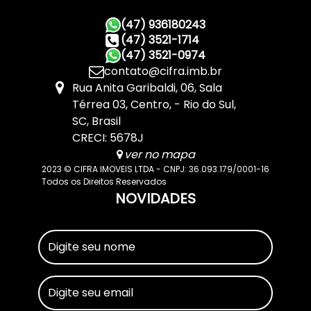
(47) 936180243
(47) 3521-1714
(47) 3521-0974
contato@cifra.imb.br
Rua Anita Garibaldi
,
06
,
Sala
Térrea 03
,
Centro
,
Rio do Sul
,
SC
,
Brasil
CRECI: 5678J
ver no mapa
2023 © CIFRA IMOVEIS LTDA - CNPJ: 36.093.179/0001-16
Todos os Direitos Reservados
NOVIDADES