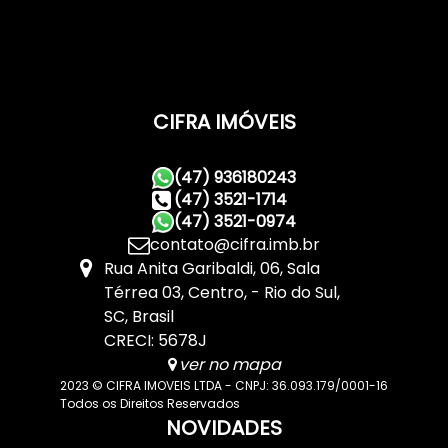
CIFRA IMÓVEIS
(47) 936180243
(47) 3521-1714
(47) 3521-0974
contato@cifra.imb.br
Rua Anita Garibaldi
,
06
,
Sala
Térrea 03
,
Centro
,
Rio do Sul
,
SC
,
Brasil
CRECI: 5678J
ver no mapa
2023 © CIFRA IMOVEIS LTDA - CNPJ: 36.093.179/0001-16
Todos os Direitos Reservados
NOVIDADES