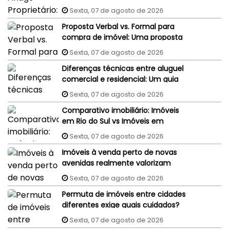
judiciais do vendedor podem
Sexta, 07 de agosto de 2026
penhorar o imóvel recém-
Proposta Verbal vs. Formal para
comprado?
compra de imóvel: Uma proposta
aceita por WhatsApp ou e-mail
Sexta, 07 de agosto de 2026
tem validade jurídica?
Diferenças técnicas entre aluguel
comercial e residencial: Um guia
completo
Sexta, 07 de agosto de 2026
Comparativo imobiliário: Imóveis
em Rio do Sul vs Imóveis em
Florianópolis (interior x capital)
Sexta, 07 de agosto de 2026
Imóveis à venda perto de novas
avenidas realmente valorizam
mais?
Sexta, 07 de agosto de 2026
Permuta de imóveis entre cidades
diferentes exige quais cuidados?
Sexta, 07 de agosto de 2026