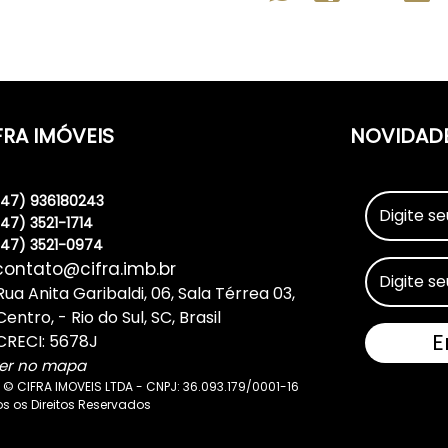
FRA IMÓVEIS
NOVIDAD
(47) 936180243
(47) 3521-1714
(47) 3521-0974
contato@cifra.imb.br
Rua Anita Garibaldi
,
06
,
Sala Térrea 03
,
Centro
,
Rio do Sul
,
SC
,
Brasil
CRECI: 5678J
er no mapa
 © CIFRA IMOVEIS LTDA - CNPJ: 36.093.179/0001-16
s os Direitos Reservados