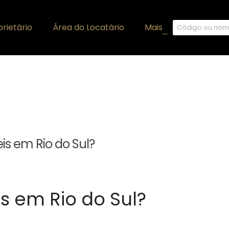
rietário
Área do Locatário
Mais
+
s em Rio do Sul?
s em Rio do Sul?