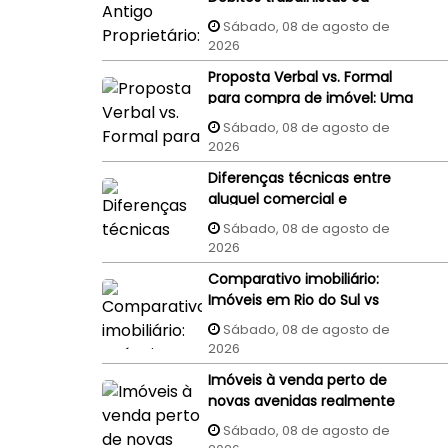
processos judiciais do
Sábado, 08 de agosto de
vendedor podem penhorar o
2026
imóvel recém-comprado?
Proposta Verbal vs. Formal
para compra de imóvel: Uma
proposta aceita por WhatsApp
Sábado, 08 de agosto de
ou e-mail tem validade
2026
jurídica?
Diferenças técnicas entre
aluguel comercial e
residencial: Um guia completo
Sábado, 08 de agosto de
2026
Comparativo imobiliário:
Imóveis em Rio do Sul vs
Imóveis em Florianópolis
Sábado, 08 de agosto de
(interior x capital)
2026
Imóveis à venda perto de
novas avenidas realmente
valorizam mais?
Sábado, 08 de agosto de