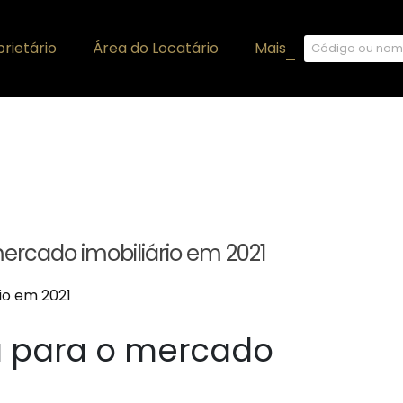
rietário
Área do Locatário
Mais
+
ercado imobiliário em 2021
a para o mercado