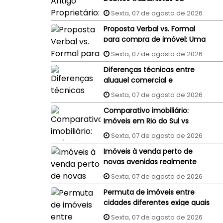
processos judiciais do
Sexta, 07 de agosto de 2026
vendedor podem penhorar o
Proposta Verbal vs. Formal
imóvel recém-comprado?
para compra de imóvel: Uma
proposta aceita por WhatsApp
Sexta, 07 de agosto de 2026
ou e-mail tem validade
Diferenças técnicas entre
jurídica?
aluguel comercial e
residencial: Um guia completo
Sexta, 07 de agosto de 2026
Comparativo imobiliário:
Imóveis em Rio do Sul vs
Imóveis em Florianópolis
Sexta, 07 de agosto de 2026
(interior x capital)
Imóveis à venda perto de
novas avenidas realmente
valorizam mais?
Sexta, 07 de agosto de 2026
Permuta de imóveis entre
cidades diferentes exige quais
cuidados?
Sexta, 07 de agosto de 2026