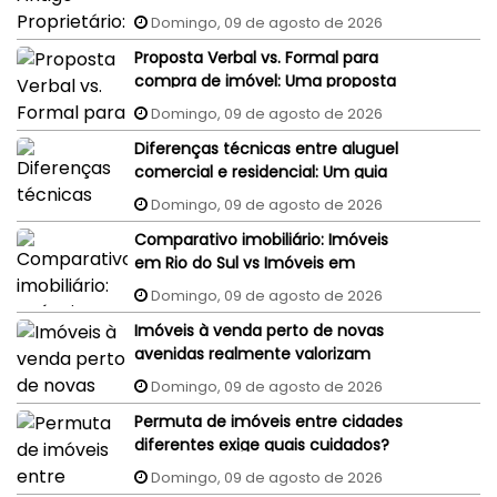
judiciais do vendedor podem
Domingo, 09 de agosto de 2026
penhorar o imóvel recém-
Proposta Verbal vs. Formal para
comprado?
compra de imóvel: Uma proposta
aceita por WhatsApp ou e-mail
Domingo, 09 de agosto de 2026
tem validade jurídica?
Diferenças técnicas entre aluguel
comercial e residencial: Um guia
completo
Domingo, 09 de agosto de 2026
Comparativo imobiliário: Imóveis
em Rio do Sul vs Imóveis em
Florianópolis (interior x capital)
Domingo, 09 de agosto de 2026
Imóveis à venda perto de novas
avenidas realmente valorizam
mais?
Domingo, 09 de agosto de 2026
Permuta de imóveis entre cidades
diferentes exige quais cuidados?
Domingo, 09 de agosto de 2026