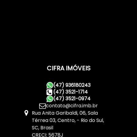
CIFRA IMÓVEIS
(47) 936180243
(47) 3521-1714
(47) 3521-0974
contato@cifra.imb.br
Rua Anita Garibaldi
,
06
,
Sala
Térrea 03
,
Centro
,
Rio do Sul
,
SC
,
Brasil
CRECI: 5678J