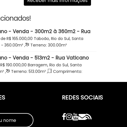
acionados!
ano - Venda - 300m2 à 360m2 - Rua
- Condomínio Andorinha - Taboão -
 de
R$
165.000,00
Taboão, Rio do Sul, Santa
~ 360
.00
m²
,
Terreno:
300
.00
m²
ano - Venda - 513m2 - Rua Vaticano
 Arco Iris - Barragem - Rio do Sul
R$
190.000,00
Barragem, Rio do Sul, Santa
m²
,
Terreno:
513
.00
m²
,
Comprimento:
os:
20
.00
m
,
Frente:
20
.00
m
ES
REDES SOCIAIS