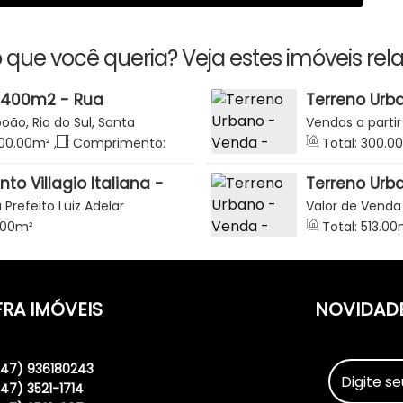
 que você queria? Veja estes imóveis rel
 400m2 - Rua
Terreno Urb
o - Rio do Sul
João Ledra 
oão, Rio do Sul, Santa
Vendas a partir
Rio do Sul
Catarina, Brasil
00
.00
m²
,
Comprimento:
Total:
300
.00
nte:
16
.00
m
o Villagio Italiana -
Terreno Urb
 Sul
- Loteamento
 Prefeito Luiz Adelar
Valor de Venda
Paulo, Rio do Sul, Santa
Catarina, Brasil
.00
m²
Total:
513
.00
27
.00
m
,
Fund
FRA IMÓVEIS
NOVIDAD
(47) 936180243
(47) 3521-1714