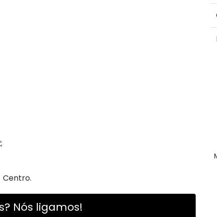
;
- Centro.
? Nós ligamos!