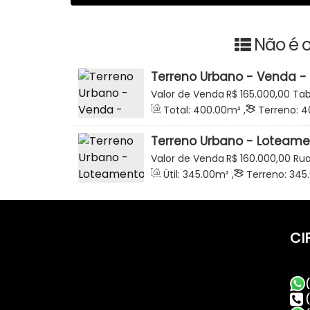
Não é o
Terreno Urbano - Venda -
Geremias Medeiros - Taboã
Valor de Venda
R$
165.000,00
Tab
Catarina, Brasil
Total:
400
.00
m²
,
Terreno:
4
25
.00
m
,
Fundos:
16
.00
m
,
Fre
Terreno Urbano - Loteament
Valada São Paulo - Rio do
Valor de Venda
R$
160.000,00
Rua
Soldatelli, 89162-220, Valada São 
Útil:
345
.00
m²
,
Terreno:
345
Catarina, Brasil
CI