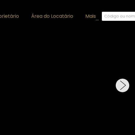
rietário
Área do Locatário
Mais
+
›