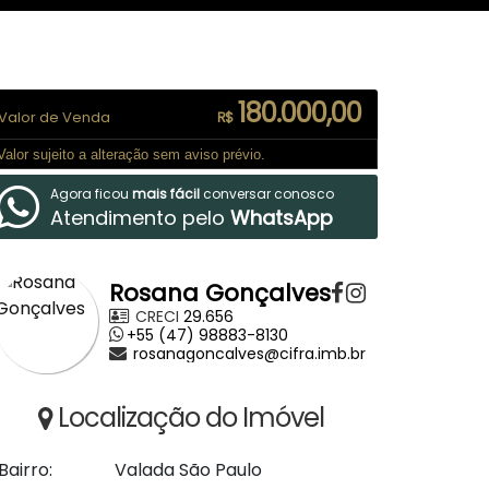
180.000,00
Valor de Venda
R$
Valor sujeito a alteração sem aviso prévio.
Agora ficou
mais fácil
conversar conosco
Atendimento pelo
WhatsApp
Rosana Gonçalves
CRECI
29.656
+55 (47) 98883-8130
rosanagoncalves@cifra.imb.br
Localização do Imóvel
Bairro:
Valada São Paulo