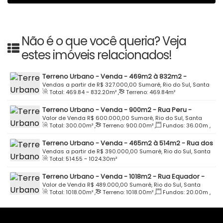
Não é o que você queria? Veja
estes imóveis relacionados!
Terreno Urbano - Venda - 469m2 à 832m2 -
Residencial Solar das Palmeiras - Sumaré - Rio do
Vendas a partir de
R$
327.000,00
Sumaré, Rio do Sul, Santa
Total:
469
.84
~ 832
.20
m²
,
Terreno:
469
.84
m²
Sul
Catarina, Brasil
Terreno Urbano - Venda - 900m2 - Rua Peru -
Parque Residencial Schroeder - Bairro Sumaré - Rio
Valor de Venda
R$
600.000,00
Sumaré, Rio do Sul, Santa
Total:
300
.00
m²
,
Terreno:
900
.00
m²
,
Fundos:
36
.00
m
,
do Sul
Catarina, Brasil
Frente:
36
.00
m
,
Lado Direito:
25
.00
m
,
Lado Esquerdo:
Terreno Urbano - Venda - 465m2 à 514m2 - Rua dos
25
.00
m
Jasmins - Loteamento Vale Sul - Sumaré - Rio do Sul
Vendas a partir de
R$
390.000,00
Sumaré, Rio do Sul, Santa
Total:
514
.55
~ 1024
.30
m²
Catarina, Brasil
Terreno Urbano - Venda - 1018m2 - Rua Equador -
Parque Residencial Schroeder - Bairro Sumaré - Rio
Valor de Venda
R$
489.000,00
Sumaré, Rio do Sul, Santa
Total:
1018
.00
m²
,
Terreno:
1018
.00
m²
,
Fundos:
20
.00
m
,
do Sul
Catarina, Brasil
Frente:
20
.00
m
,
Lado Direito:
50
.90
m
,
Lado Esquerdo:
50
.90
m