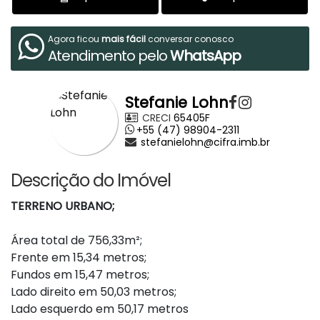
Agora ficou
mais fácil
conversar conosco
Atendimento pelo
WhatsApp
Stefanie Lohn
CRECI
65405F
+55 (47) 98904-2311
stefanielohn@cifra.imb.br
Descrição do Imóvel
TERRENO URBANO;
Área total de 756,33m²;
Frente em 15,34 metros;
Fundos em 15,47 metros;
Lado direito em 50,03 metros;
Lado esquerdo em 50,17 metros