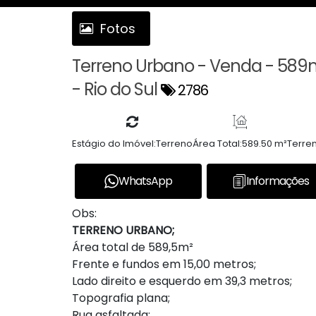
Fotos
Terreno Urbano - Venda - 589
- Rio do Sul
2786
Estágio do Imóvel:
Terreno
Área Total:
589.50 m²
Terre
WhatsApp
Informações
Obs:
TERRENO URBANO;
Área total de 589,5m²
Frente e fundos em 15,00 metros;
Lado direito e esquerdo em 39,3 metros;
Topografia plana;
Rua asfaltada;