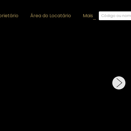
rietário
Área do Locatário
Mais
+
›