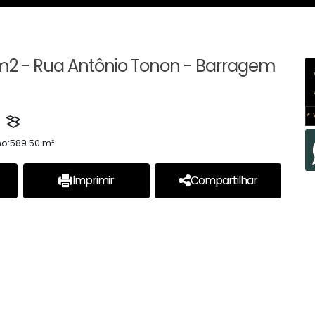
m2 - Rua Antônio Tonon - Barragem
* 
no:
589.50 m²
Imprimir
Compartilhar