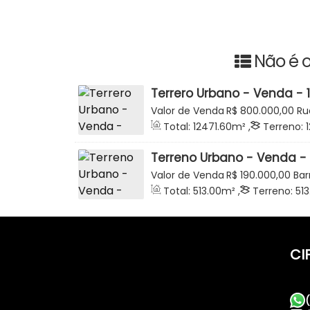
Não é o
Terrero Urbano - Venda - 
Investimento - Loteament
Valor de Venda
R$
800.000,00
Ru
Sul
Barragem, Rio do Sul, Santa Catari
Total:
12471
.60
m²
,
Terreno:
Terreno Urbano - Venda -
- Loteamento Arco Iris - B
Valor de Venda
R$
190.000,00
Bar
Catarina, Brasil
Total:
513
.00
m²
,
Terreno:
513
27
.00
m
,
Fundos:
20
.00
m
,
Fr
CI