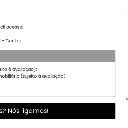
cil acesso;
l - Centro.
eito à avaliação);
biliário (sujeito à avaliação);
? Nós ligamos!