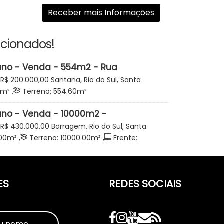
acionados!
ano - Venda - 554m2 - Rua
icardo Becker - Loteamento
R$
200.000,00
Santana, Rio do Sul, Santa
cardo Becker - Santana - Rio do Sul
m²
,
Terreno:
554
.60
m²
ano - Venda - 10000m2 -
o - Oportunidade - Barragem - Rio
R$
430.000,00
Barragem, Rio do Sul, Santa
00
m²
,
Terreno:
10000
.00
m²
,
Frente:
ES
REDES SOCIAIS