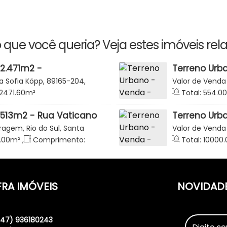
 que você queria? Veja estes imóveis rel
12.471m2 -
Terreno Urb
o - Barragem - Rio do
Guilherme R
a Sofia Köpp, 89165-204,
Valor de Venda
Guilherme Ri
na, Brasil
Catarina, Brasil
12471
.60
m²
Total:
554
.00
 513m2 - Rua Vaticano
Terreno Urb
arragem - Rio do Sul
Investiment
ragem, Rio do Sul, Santa
Valor de Venda
do Sul
Catarina, Brasil
.00
m²
,
Comprimento:
Total:
10000
.
ente:
20
.00
m
120
.00
m
FRA IMÓVEIS
NOVIDAD
(47) 936180243