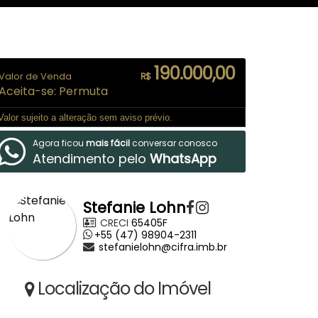
190.000,00
Valor de Venda
R$
Aceita-se: Permuta
Valor sujeito a alteração sem aviso prévio.
Agora ficou
mais fácil
conversar conosco
Atendimento pelo
WhatsApp
Stefanie Lohn
CRECI
65405F
+55 (47) 98904-2311
stefanielohn@cifra.imb.br
Localização do Imóvel