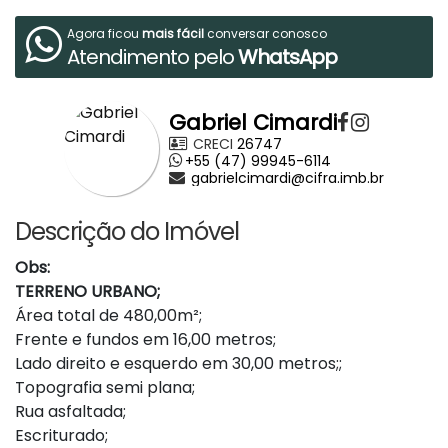
Agora ficou
mais fácil
conversar conosco
Atendimento pelo
WhatsApp
Gabriel Cimardi
CRECI
26747
+55 (47) 99945-6114
gabrielcimardi@cifra.imb.br
Descrição do Imóvel
Obs:
TERRENO URBANO;
Área total de 480,00m²;
Frente e fundos em 16,00 metros;
Lado direito e esquerdo em 30,00 metros;;
Topografia semi plana;
Rua asfaltada;
Escriturado;