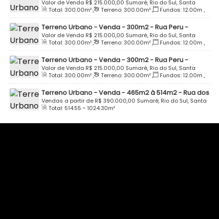
Parque Residencial Schroeder - Quadra I - Lote 07 -
Valor de Venda
R$
215.000,00
Sumaré, Rio do Sul, Santa
Total:
300
.00
m²
,
Terreno:
300
.00
m²
,
Fundos:
12
.00
m
,
Bairro Sumaré - Rio do Sul
Catarina, Brasil
Frente:
12
.00
m
,
Lado Direito:
25
.00
m
,
Lado Esquerdo:
Terreno Urbano - Venda - 300m2 - Rua Peru -
25
.00
m
Parque Residencial Schroeder - Quadra I - Lote 09 -
Valor de Venda
R$
215.000,00
Sumaré, Rio do Sul, Santa
Total:
300
.00
m²
,
Terreno:
300
.00
m²
,
Fundos:
12
.00
m
,
Bairro Sumaré - Rio do Sul
Catarina, Brasil
Frente:
12
.00
m
,
Lado Direito:
25
.00
m
,
Lado Esquerdo:
Terreno Urbano - Venda - 300m2 - Rua Peru -
25
.00
m
Parque Residencial Schroeder - Quadra I - Lote 11 -
Valor de Venda
R$
215.000,00
Sumaré, Rio do Sul, Santa
Total:
300
.00
m²
,
Terreno:
300
.00
m²
,
Fundos:
12
.00
m
,
Bairro Sumaré - Rio do Sul
Catarina, Brasil
Frente:
12
.00
m
,
Lado Direito:
25
.00
m
,
Lado Esquerdo:
Terreno Urbano - Venda - 465m2 à 514m2 - Rua dos
25
.00
m
Jasmins - Loteamento Vale Sul - Sumaré - Rio do Sul
Vendas a partir de
R$
390.000,00
Sumaré, Rio do Sul, Santa
Total:
514
.55
~ 1024
.30
m²
Catarina, Brasil