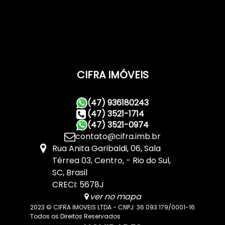
CIFRA IMÓVEIS
(47) 936180243
(47) 3521-1714
(47) 3521-0974
contato@cifra.imb.br
Rua Anita Garibaldi
,
06
,
Sala
Térrea 03
,
Centro
,
Rio do Sul
,
SC
,
Brasil
CRECI: 5678J
ver no mapa
2023 © CIFRA IMOVEIS LTDA - CNPJ: 36.093.179/0001-16
Todos os Direitos Reservados