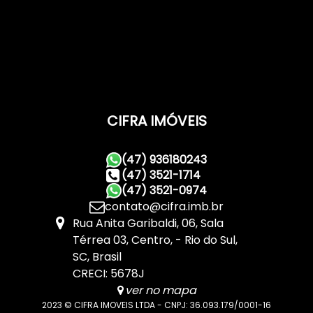
CIFRA IMÓVEIS
(47) 936180243
(47) 3521-1714
(47) 3521-0974
contato@cifra.imb.br
Rua Anita Garibaldi
,
06
,
Sala
Térrea 03
,
Centro
,
Rio do Sul
,
SC
,
Brasil
CRECI: 5678J
ver no mapa
2023 © CIFRA IMOVEIS LTDA - CNPJ: 36.093.179/0001-16