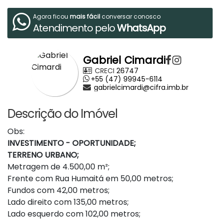
Agora ficou
mais fácil
conversar conosco
Atendimento pelo
WhatsApp
Gabriel Cimardi
CRECI
26747
+55 (47) 99945-6114
gabrielcimardi@cifra.imb.br
Descrição do Imóvel
Obs:
INVESTIMENTO - OPORTUNIDADE;
TERRENO URBANO;
Metragem de 4.500,00 m²;
Frente com Rua Humaitá em 50,00 metros;
Fundos com 42,00 metros;
Lado direito com 135,00 metros;
Lado esquerdo com 102,00 metros;