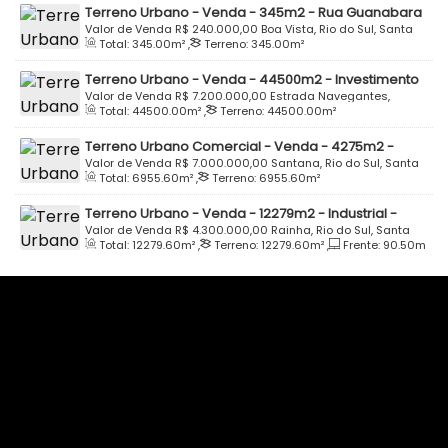
Terreno Urbano - Venda - 345m2 - Rua Guanabara
- Boa Vista - Rio do Sul
Valor de Venda
R$
240.000,00
Boa Vista, Rio do Sul, Santa
Total:
345
.00
m²
,
Terreno:
345
.00
m²
Catarina, Brasil
Terreno Urbano - Venda - 44500m2 - Investimento
- Industrial - Comercial - Estrada Navegantes -
Valor de Venda
R$
7.200.000,00
Estrada Navegantes,
Total:
44500
.00
m²
,
Terreno:
44500
.00
m²
Navegantes - Rio do Sul
89162-458, Navegantes, Rio do Sul, Santa Catarina, Brasil
Terreno Urbano Comercial - Venda - 4275m2 -
Investimento - Alameda Aristiliano Ramos - Santana
Valor de Venda
R$
7.000.000,00
Santana, Rio do Sul, Santa
Total:
6955
.60
m²
,
Terreno:
6955
.60
m²
- Jardim América - Rio do Sul
Catarina, Brasil
Terreno Urbano - Venda - 12279m2 - Industrial -
Comercial - BR-470 - Rainha - Rio do Sul
Valor de Venda
R$
4.300.000,00
Rainha, Rio do Sul, Santa
Total:
12279
.60
m²
,
Terreno:
12279
.60
m²
,
Frente:
90
.50
m
Catarina, Brasil