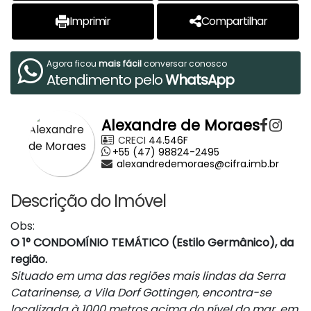
Imprimir
Compartilhar
Agora ficou
mais fácil
conversar conosco
Atendimento pelo
WhatsApp
Alexandre de Moraes
CRECI
44.546F
+55 (47) 98824-2495
alexandredemoraes@cifra.imb.br
Descrição do Imóvel
Obs:
O 1° CONDOMÍNIO TEMÁTICO (Estilo Germânico), da
região.
Situado em uma das regiões mais lindas da Serra
Catarinense, a Vila Dorf Gottingen, encontra-se
localizada à 1000 metros acima do nível do mar, em