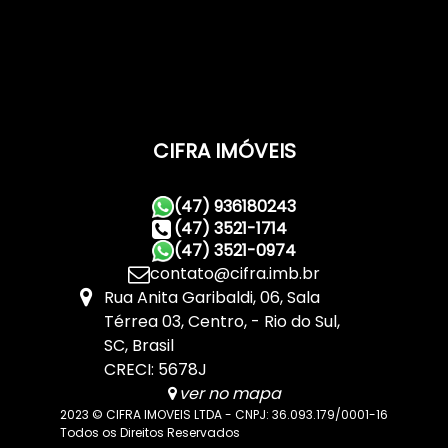
CIFRA IMÓVEIS
(47) 936180243
(47) 3521-1714
(47) 3521-0974
contato@cifra.imb.br
Rua Anita Garibaldi
,
06
,
Sala
Térrea 03
,
Centro
,
Rio do Sul
,
SC
,
Brasil
CRECI: 5678J
ver no mapa
2023 © CIFRA IMOVEIS LTDA - CNPJ: 36.093.179/0001-16
Todos os Direitos Reservados