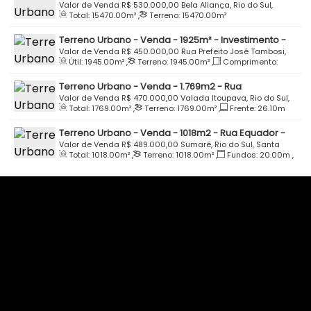
Rua Alfredo Schwaroski - Bela Aliança - Rio do Sul
Valor de Venda
R$
530.000,00
Bela Aliança, Rio do Sul,
Total:
15470
.00
m²
,
Terreno:
15470
.00
m²
Santa Catarina, Brasil
Terreno Urbano - Venda - 1925m² - Investimento -
Centro - Laurentino
Valor de Venda
R$
450.000,00
Rua Prefeito José Tambosi,
Útil:
1945
.00
m²
,
Terreno:
1945
.00
m²
,
Comprimento:
89170-000, Centro, Laurentino, Santa Catarina, Brasil
63
.00
m
,
Fundos:
30
.60
m
,
Frente:
30
.60
m
Terreno Urbano - Venda - 1.769m2 - Rua
Expedicionário Aleandro Stedile - Itoupava - Rio do
Valor de Venda
R$
470.000,00
Valada Itoupava, Rio do Sul,
Total:
1769
.00
m²
,
Terreno:
1769
.00
m²
,
Frente:
26
.10
m
Sul
Santa Catarina, Brasil
Terreno Urbano - Venda - 1018m2 - Rua Equador -
Parque Residencial Schroeder - Bairro Sumaré - Rio
Valor de Venda
R$
489.000,00
Sumaré, Rio do Sul, Santa
Total:
1018
.00
m²
,
Terreno:
1018
.00
m²
,
Fundos:
20
.00
m
,
do Sul
Catarina, Brasil
Frente:
20
.00
m
,
Lado Direito:
50
.90
m
,
Lado Esquerdo:
50
.90
m