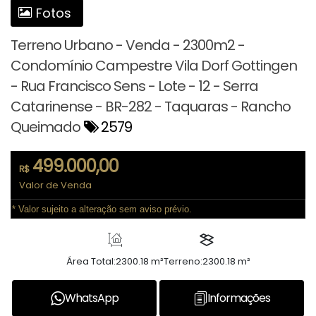
Fotos
Terreno Urbano - Venda - 2300m2 -
Condomínio Campestre Vila Dorf Gottingen
- Rua Francisco Sens - Lote - 12 - Serra
Catarinense - BR-282 - Taquaras - Rancho
Queimado
2579
499.000,00
R$
Valor de Venda
* Valor sujeito a alteração sem aviso prévio.
Área Total:
2300.18 m²
Terreno:
2300.18 m²
WhatsApp
Informações