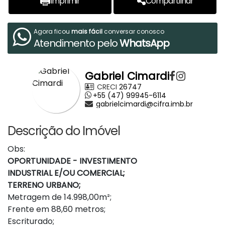
Imprimir
Compartilhar
Agora ficou
mais fácil
conversar conosco
Atendimento pelo
WhatsApp
Gabriel Cimardi
CRECI
26747
+55 (47) 99945-6114
gabrielcimardi@cifra.imb.br
Descrição do Imóvel
Obs:
OPORTUNIDADE - INVESTIMENTO
INDUSTRIAL E/OU COMERCIAL;
TERRENO URBANO;
Metragem de 14.998,00m²;
Frente em 88,60 metros;
Escriturado;