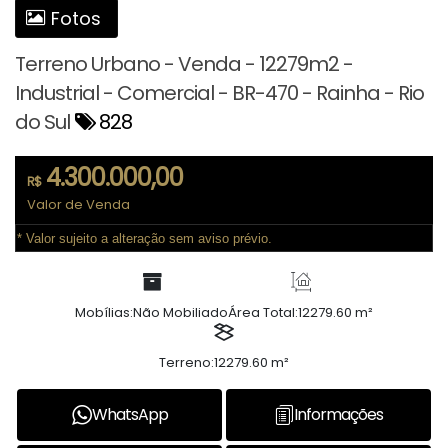
Fotos
Terreno Urbano - Venda - 12279m2 -
Industrial - Comercial - BR-470 - Rainha - Rio
do Sul
828
4.300.000,00
R$
Valor de Venda
* Valor sujeito a alteração sem aviso prévio.
Mobílias:
Não Mobiliado
Área Total:
12279.60 m²
Terreno:
12279.60 m²
WhatsApp
Informações