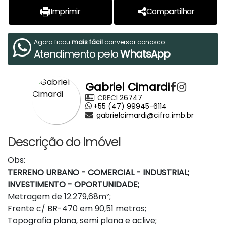
Imprimir
Compartilhar
Agora ficou
mais fácil
conversar conosco
Atendimento pelo
WhatsApp
Gabriel Cimardi
CRECI
26747
+55 (47) 99945-6114
gabrielcimardi@cifra.imb.br
Descrição do Imóvel
Obs:
TERRENO URBANO - COMERCIAL - INDUSTRIAL;
INVESTIMENTO - OPORTUNIDADE;
Metragem de 12.279,68m²;
Frente c/ BR-470 em 90,51 metros;
Topografia plana, semi plana e aclive;