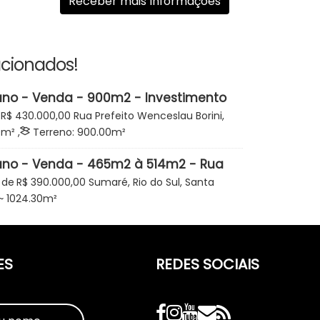
acionados!
ano - Venda - 900m2 - Investimento
tes - Rua Wenceslau Borini - BR-470
R$
430.000,00
Rua Prefeito Wenceslau Borini,
 - Rio do Sul
Canta Galo, Rio do Sul, Santa Catarina, Brasil
0
m²
,
Terreno:
900
.00
m²
ano - Venda - 465m2 à 514m2 - Rua
 - Loteamento Vale Sul - Sumaré -
 de
R$
390.000,00
Sumaré, Rio do Sul, Santa
~ 1024
.30
m²
ES
REDES SOCIAIS