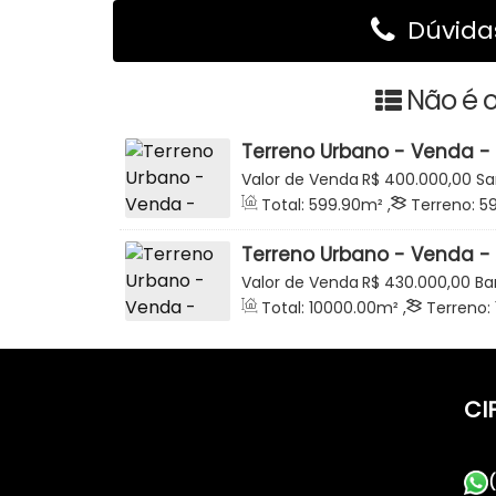
Dúvidas
Não é o
Terreno Urbano - Venda -
Guilherme Egon Becker - S
Valor de Venda
R$
400.000,00
Sa
Catarina, Brasil
Total:
599
.90
m²
,
Terreno:
5
Frente:
15
.00
m
,
Lado Direito:
39
.99
m
Terreno Urbano - Venda -
Investimento - Oportunid
Valor de Venda
R$
430.000,00
Ba
do Sul
Catarina, Brasil
Total:
10000
.00
m²
,
Terreno:
120
.00
m
CI