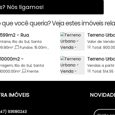
? Nós ligamos!
 que você queria? Veja estes imóveis rel
 599m2 - Rua
Terreno Urb
antana - Rio do Sul
- Duas Fren
ntana, Rio do Sul, Santa
Valor de Venda
- Canta Galo
67, 89164-003, 
99
.90
m²
,
Fundos:
15
.00
m
,
Total:
900
.0
39
.99
m
,
Lado Esquerdo:
 10000m2 -
Terreno Urb
ade - Barragem - Rio
dos Jasmins
rragem, Rio do Sul, Santa
Vendas a partir
Rio do Sul
Catarina, Brasil
10000
.00
m²
,
Frente:
Total:
514
.55
FRA IMÓVEIS
NOVIDAD
(47) 936180243