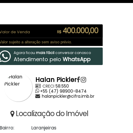
400.000,00
Valor de Venda
R$
Valor sujeito a alteração sem aviso prévio.
Agora ficou
mais fácil
conversar conosco
Atendimento pelo
WhatsApp
Halan Pickler
CRECI
58.550
+55 (47) 98900-8474
halanpickler@cifra.imb.br
Localização do Imóvel
Bairro:
Laranjeiras