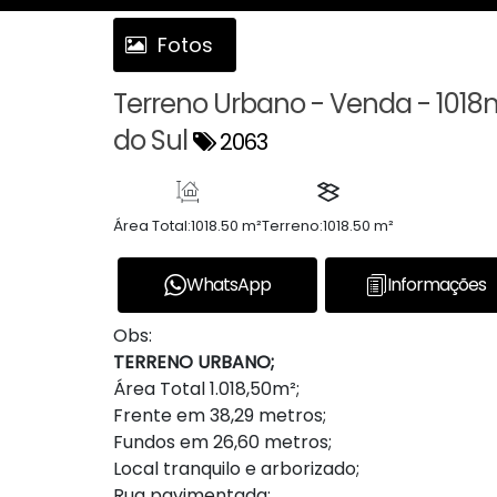
Fotos
Terreno Urbano - Venda - 1018m2
do Sul
2063
Área Total:
1018.50 m²
Terreno:
1018.50 m²
WhatsApp
Informações
Obs:
TERRENO URBANO;
Área Total 1.018,50m²;
Frente em 38,29 metros;
Fundos em 26,60 metros;
Local tranquilo e arborizado;
Rua pavimentada;