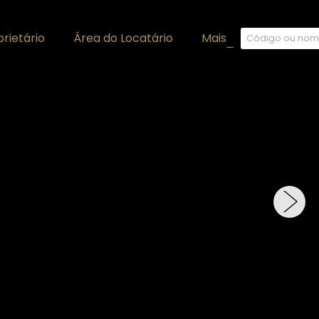
rietário
Área do Locatário
Mais
+
›