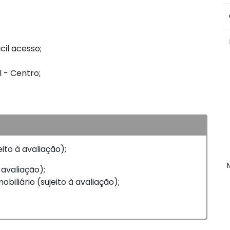
cil acesso;
l - Centro;
eito à avaliação);
 avaliação);
biliário (sujeito à avaliação);