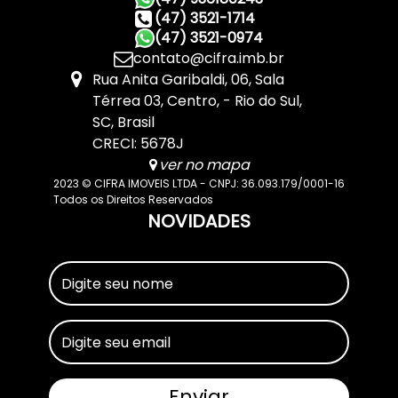
(47) 3521-1714
(47) 3521-0974
contato@cifra.imb.br
Rua Anita Garibaldi
,
06
,
Sala
Térrea 03
,
Centro
,
Rio do Sul
,
SC
,
Brasil
CRECI: 5678J
ver no mapa
2023 © CIFRA IMOVEIS LTDA - CNPJ: 36.093.179/0001-16
Todos os Direitos Reservados
NOVIDADES