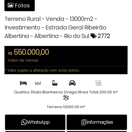
Fotos
Terreno Rural - Venda - 13000m2 -
Investimento - Estrada Geral Ribeirão
Albertina - Albertina - Rio do Sul
2772
550.000,00
R$
Valor de Venda
* Valor sujeito a alteração sem aviso prévio.
Quartos:
3
Sala:
1
Banheiros:
2
Vaga:
1
Área Total:
200.00 m²
Terreno:
13000.00 m²
WhatsApp
Informações