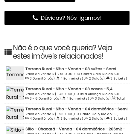
Dúvidas? Nós ligamos!
Não é o que você queria? Veja
estes imóveis relacionados!
Terreno Rural - Sítio - Venda - 03 suítes - Semi
Mobiliado - 40611m2 - Estrada do Redentor - Canta
Valor de Venda
R$
2.500.000,00
Canta Galo, Rio do Sul,
3
Dormitório(s)
,
4
Banheiro(s)
,
2
Sala(s)
,
3
Suíte(s)
Galo - Rio do Sul
Santa Catarina, Brasil
,
Total:
261
.47
m²
,
2
Vaga(s)
,
Terreno:
40611
.87
m²
Terreno Rural - Sítio - Venda - 03 casas - 5,4
hectares - 54.830m2 - Lagoa - Riacho -
Valor de Venda
R$
1.480.000,00
Bela Aliança, Rio do Sul,
3 ~ 6
Dormitório(s)
,
4
Banheiro(s)
,
3
Sala(s)
,
Total:
Investimento - Braço Ribeirão Matador - Braço Bela
Santa Catarina, Brasil
300
.00
m²
,
2
Vaga(s)
,
Terreno:
54830
.00
m²
Aliança - Bela Aliança - Rio do Sul
Terreno Rural - Sítio - Venda - 04 dormitórios - Semi
Mobiliado - Piscina - 20000m2 - Estrada do
Valor de Venda
R$
1.980.000,00
Canta Galo, Rio do Sul,
4
Dormitório(s)
,
3
Banheiro(s)
,
2
Sala(s)
,
3
Suíte(s)
Redentor - Canta Galo - Rio do Sul
Santa Catarina, Brasil
,
Total:
300
.00
m²
,
3
Vaga(s)
,
Terreno:
20000
.00
m²
Sítio - Chacará - Venda - 04 dormitórios - 286m2 -