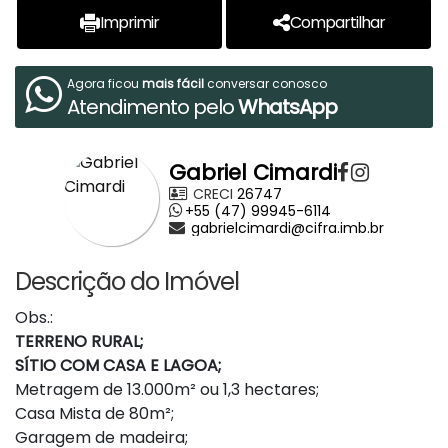
Imprimir
Compartilhar
Agora ficou
mais fácil
conversar conosco
Atendimento pelo
WhatsApp
Gabriel Cimardi
CRECI
26747
+55 (47) 99945-6114
gabrielcimardi@cifra.imb.br
Descrição do Imóvel
Obs.:
TERRENO RURAL;
SÍTIO COM CASA E LAGOA;
Metragem de 13.000m² ou 1,3 hectares;
Casa Mista de 80m²;
Garagem de madeira;