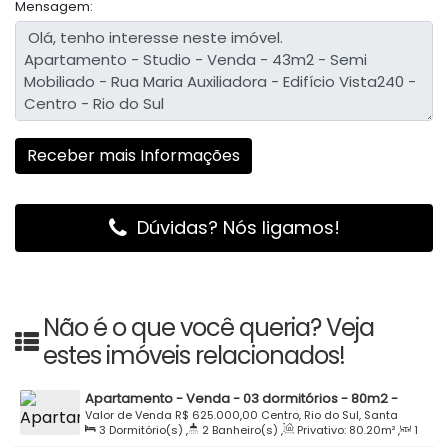
Mensagem:
Dúvidas? Nós ligamos!
Não é o que você queria? Veja
estes imóveis relacionados!
Apartamento - Venda - 03 dormitórios - 80m2 -
Semi Mobiliado - Edifício Lesi Werner Teixeira -
Valor de Venda
R$
625.000,00
Centro, Rio do Sul, Santa
3
Dormitório(s)
,
2
Banheiro(s)
,
Privativo:
80
.20
m²
,
1
Santana - Rio do Sul
Catarina, Brasil