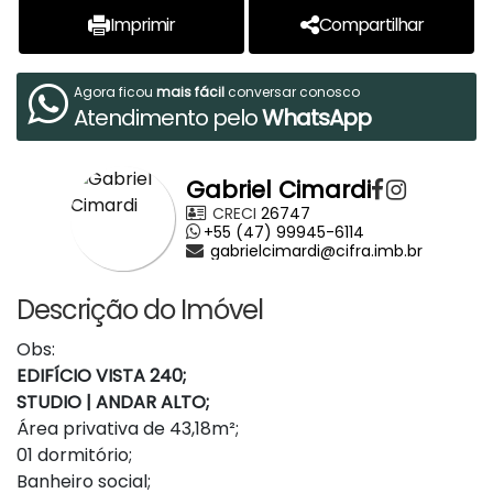
Imprimir
Compartilhar
Agora ficou
mais fácil
conversar conosco
Atendimento pelo
WhatsApp
Gabriel Cimardi
CRECI
26747
+55 (47) 99945-6114
gabrielcimardi@cifra.imb.br
Descrição do Imóvel
Obs:
EDIFÍCIO VISTA 240;
STUDIO | ANDAR ALTO;
Área privativa de 43,18m²;
01 dormitório;
Banheiro social;