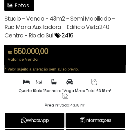
Fotos
Studio - Venda - 43m2 - Semi Mobiliado -
Rua Maria Auxiliadora - Edifício Vista240 -
Centro - Rio do Sul
2416
550.000,00
R$
Valor de Venda
* Valor sujeito a alteração sem aviso prévio.
Quarto:
1
Sala:
1
Banheiro:
1
Vaga:
1
Área Total:
63.18 m²
Área Privada:
43.18 m²
WhatsApp
Informações