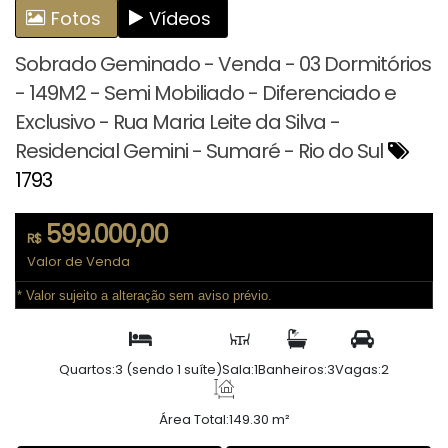
Fotos
Vídeos
Sobrado Geminado - Venda - 03 Dormitórios
- 149M2 - Semi Mobiliado - Diferenciado e
Exclusivo - Rua Maria Leite da Silva -
Residencial Gemini - Sumaré - Rio do Sul
1793
599.000,00
R$
Valor de Venda
* Valor sujeito a alteração sem aviso prévio.
Quartos:
3 (sendo 1 suíte)
Sala:
1
Banheiros:
3
Vagas:
2
Área Total:
149.30 m²