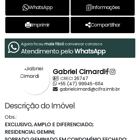
WhatsApp
Informações
Imprimir
Compartilhar
Agora ficou
mais fácil
conversar conosco
Atendimento pelo
WhatsApp
Gabriel Cimardi
CRECI
26747
+55 (47) 99945-6114
gabrielcimardi@cifra.imb.br
Descrição do Imóvel
Obs.:
EXCLUSIVO, AMPLO E DIFERENCIADO;
RESIDENCIAL GEMINI;
SOBRADO GEMINADO EM CONDOMÍNIO FECHADO;