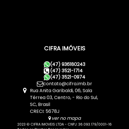
CIFRA IMÓVEIS
(47) 936180243
(47) 3521-1714
(47) 3521-0974
contato@cifra.imb.br
Rua Anita Garibaldi
,
06
,
Sala
Térrea 03
,
Centro
,
Rio do Sul
,
SC
,
Brasil
CRECI: 5678J
ver no mapa
2023 © CIFRA IMOVEIS LTDA - CNPJ: 36.093.179/0001-16