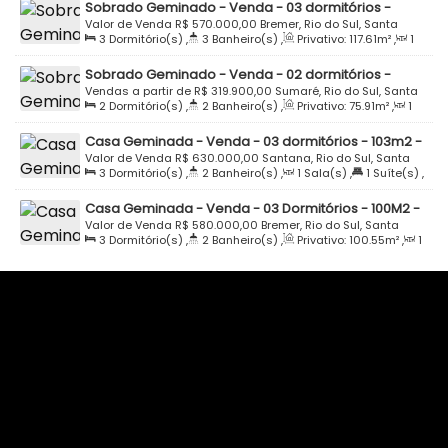
Sobrado Geminado - Venda - 03 dormitórios -
117m2 - Loteamento Gran Park Das Alianças -
Valor de Venda
R$
570.000,00
Bremer, Rio do Sul, Santa
3
Dormitório(s)
,
3
Banheiro(s)
,
Privativo:
117
.61
m²
,
1
Bremer - Rio do Sul
Catarina, Brasil
Sala(s)
,
1
Suíte(s)
,
2
Vaga(s)
Sobrado Geminado - Venda - 02 dormitórios -
75m2 - Rua Ary Acary de Souza - Residencial Maria
Vendas a partir de
R$
319.900,00
Sumaré, Rio do Sul, Santa
2
Dormitório(s)
,
2
Banheiro(s)
,
Privativo:
75
.91
m²
,
1
Elisa - Sumaré - Rio do Sul
Catarina, Brasil
Sala(s)
,
1
Vaga(s)
Casa Geminada - Venda - 03 dormitórios - 103m2 -
Estrada São José - Santana- Rio do Sul
Valor de Venda
R$
630.000,00
Santana, Rio do Sul, Santa
3
Dormitório(s)
,
2
Banheiro(s)
,
1
Sala(s)
,
1
Suíte(s)
,
Catarina, Brasil
1
Vaga(s)
,
Útil:
103
.00
m²
Casa Geminada - Venda - 03 Dormitórios - 100M2 -
Loteamento Gran Park Alianças - Bremer - Rio do Sul
Valor de Venda
R$
580.000,00
Bremer, Rio do Sul, Santa
3
Dormitório(s)
,
2
Banheiro(s)
,
Privativo:
100
.55
m²
,
1
Catarina, Brasil
Sala(s)
,
1
Suíte(s)
,
1
Vaga(s)
,
Terreno:
187
.50
m²