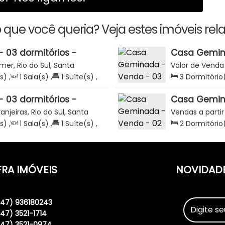
 que você queria? Veja estes imóveis rel
03 dormitórios -
Casa Gemina
 esquina Rua Aristeu
103m2 - Est
mer, Rio do Sul, Santa
Valor de Venda
Flamboyant - Bremer -
Catarina, Brasil
s)
,
1
Sala(s)
,
1
Suíte(s)
,
3
Dormitório
Terreno:
207
.33
m²
1
Vaga(s)
,
03 dormitórios -
Casa Gemina
 Loteamento Helga -
94m2 - Semi
ranjeiras, Rio do Sul, Santa
Vendas a partir
Alianças - B
Catarina, Brasil
s)
,
1
Sala(s)
,
1
Suíte(s)
,
2
Dormitório
Total:
94
.00
FRA IMÓVEIS
NOVIDAD
(47) 936180243
(47) 3521-1714
(47) 3521-0974