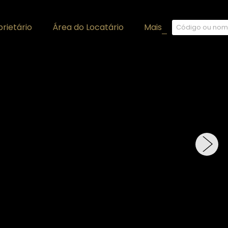
rietário
Área do Locatário
Mais
+
›