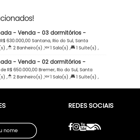
acionados!
da - Venda - 03 dormitórios -
rada São José - Santana- Rio do Sul
R$
630.000,00
Santana, Rio do Sul, Santa
(s)
,
2
Banheiro(s)
,
1
Sala(s)
,
1
Suíte(s)
,
Útil:
103
.00
m²
da - Venda - 02 dormitórios -
 Mobiliada - Loteamento Gran Park
 de
R$
650.000,00
Bremer, Rio do Sul, Santa
remer - Rio do Sul
(s)
,
2
Banheiro(s)
,
1
Sala(s)
,
1
Suíte(s)
,
m²
,
1
Vaga(s)
ES
REDES SOCIAIS