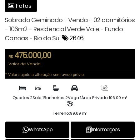
Fotos
Sobrado Geminado - Venda - 02 dormitórios
- 106m2 - Residencial Verde Vale - Fundo
Canoas - Rio do Sul
2646
475.000,00
R$
Valor de Venda
* Valor sujeito a alteração sem aviso prévio.
Quartos:
2
Sala:
1
Banheiros:
2
Vaga:
1
Área Privada:
106.00 m²
Terreno:
99.69 m²
WhatsApp
Informações