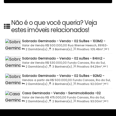
Não é o que você queria? Veja
estes imóveis relacionados!
Sobrado Geminado - Venda - 02 Suítes - 103M2 -
Rua Werner Heesch - Loteamento Paraíso Verde -
Valor de Venda
R$
500.000,00
Rua Werner Heesch, 89163-
2
Dormitório(s)
,
3
Banheiro(s)
,
Privativo:
105
.49
m²
,
1
Residencial Florença - Fundo Canoas - Rio do Sul
448, Fundo Canoas, Rio do Sul, Santa Catarina, Brasil
Sala(s)
,
2
Suíte(s)
,
Total:
112
.00
m²
,
1
Vaga(s)
Sobrado Geminado - Venda - 02 suítes - 84m2 -
Rua Orivaldo Giacomini - Loteamento Paraíso Verde
Valor de Venda
R$
530.000,00
Fundo Canoas, Rio do Sul,
2
Dormitório(s)
,
3
Banheiro(s)
,
Privativo:
84
.29
m²
,
1
- Fundo Canoas - Rio do Sul
Santa Catarina, Brasil
Sala(s)
,
2
Suíte(s)
,
Total:
84
.29
m²
,
1
Vaga(s)
Sobrado Geminado - Venda - 02 Suítes - 92M2 -
Residencial - Fundo Canoas - Rio do Sul
Vendas a partir de
R$
500.000,00
Fundo Canoas, Rio do Sul,
2
Dormitório(s)
,
3
Banheiro(s)
,
Privativo:
92
.00
m²
,
1
Santa Catarina, Brasil
Sala(s)
,
2
Suíte(s)
,
1
Vaga(s)
,
Terreno:
120
.00
m²
Casa Geminada - Venda - Semimobiliada -02
Dormitórios - 93M2 - Rua Guilherme Hamann- Fundo
Valor de Venda
R$
475.000,00
Fundo Canoas, Rio do Sul,
2
Dormitório(s)
,
2
Banheiro(s)
,
Privativo:
93
.00
m²
,
1
Canoas - Rio do Sul
Santa Catarina, Brasil
Sala(s)
,
1
Vaga(s)
,
Terreno:
150
.00
m²