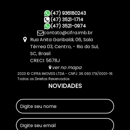
(47) 936180243
(47) 3521-1714
(47) 3521-0974
contato@cifra.imb.br
Rua Anita Garibaldi
,
06
,
Sala
Térrea 03
,
Centro
,
Rio do Sul
,
SC
,
Brasil
CRECI: 5678J
ver no mapa
2023 © CIFRA IMOVEIS LTDA - CNPJ: 36.093.179/0001-16
Todos os Direitos Reservados
NOVIDADES