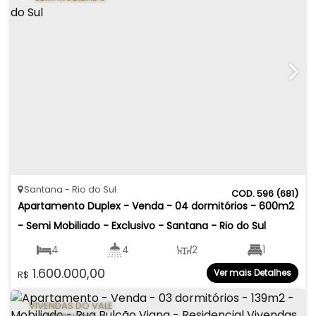
Santana
Rio do Sul
596
(681)
Apartamento Duplex - Venda - 04 dormitórios - 600m2 
- Semi Mobiliado - Exclusivo - Santana - Rio do Sul
4
4
2
1
1.600.000,00
Ver mais Detalhes
R$
2
600
.00
m²
VIVENDAS DO VALE