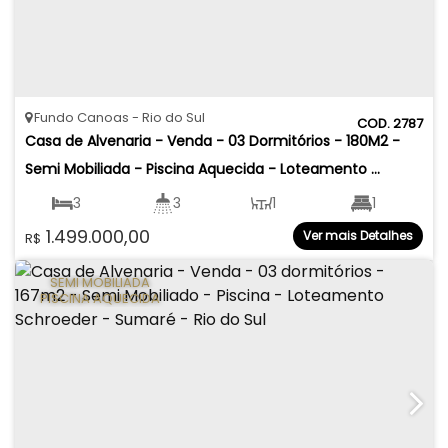
Fundo Canoas
Rio do Sul
2787
Casa de Alvenaria - Venda - 03 Dormitórios - 180M2 - 
Semi Mobiliada - Piscina Aquecida - Loteamento 
Paraíso Verde - Fundo Canoas - Rio do Sul
3
3
1
1
1.499.000,00
Ver mais Detalhes
R$
2
180
.00
m²
316
.17
m²
SEMI MOBILIADA
PISCINA AQUECIDA