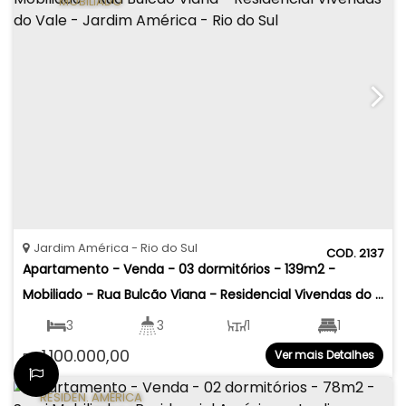
MOBILIADO
Jardim América
Rio do Sul
2137
Apartamento - Venda - 03 dormitórios - 139m2 - 
Mobiliado - Rua Bulcão Viana - Residencial Vivendas do 
Vale - Jardim América - Rio do Sul
3
3
1
1
1.100.000,00
Ver mais Detalhes
R$
2
195
.91
m²
139
.50
m²
RESIDEN. AMÉRICA