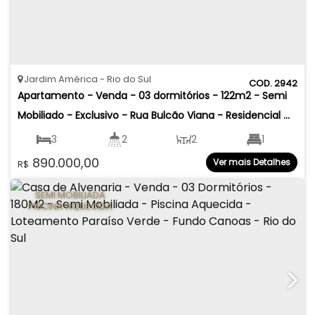
Jardim América
Rio do Sul
2942
Apartamento - Venda - 03 dormitórios - 122m2 - Semi 
Mobiliado - Exclusivo - Rua Bulcão Viana - Residencial 
Joana D' Arc - Jardim América - Rio do Sul
3
2
2
1
890.000,00
Ver mais Detalhes
R$
2
123
.00
m²
150
.00
m²
SEMI MOBILIADA
PISCINA AQUECIDA