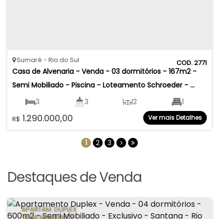
Sumaré
Rio do Sul
2771
Casa de Alvenaria - Venda - 03 dormitórios - 167m2 - 
Semi Mobiliado - Piscina - Loteamento Schroeder - 
Sumaré - Rio do Sul
3
3
2
1
1.290.000,00
Ver mais Detalhes
R$
2
167
.37
m²
317
.64
m²
1
2
3
Destaques de Venda
APARTAM. DUPLEX
SEMI MOBILIADO