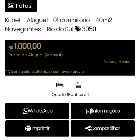
Fotos
Kitnet - Aluguel - 01 dormitório - 40m2 -
Navegantes - Rio do Sul
3050
1.000,00
R$
Preço de Aluguel (Mensal)
Valores Mensal
* Valor sujeito a alteração sem aviso prévio.
Quarto:
1
Banheiro:
1
WhatsApp
Informações
Imprimir
Compartilhar