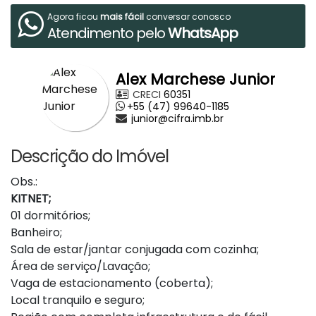
Agora ficou
mais fácil
conversar conosco
Atendimento pelo
WhatsApp
Alex Marchese Junior
CRECI
60351
+55 (47) 99640-1185
junior@cifra.imb.br
Descrição do Imóvel
Obs.:
KITNET;
01 dormitórios;
Banheiro;
Sala de estar/jantar conjugada com cozinha;
Área de serviço/Lavação;
Vaga de estacionamento (coberta);
Local tranquilo e seguro;