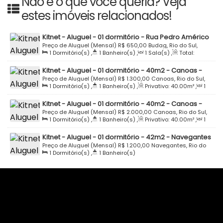
Não é o que você queria? Veja
estes imóveis relacionados!
Kitnet - Aluguel - 01 dormitório - Rua Pedro Américo
- Residencial Terruel - Kitnet 05 - Budag - Rio do Sul
Preço de Aluguel (Mensal)
R$
650,00
Budag, Rio do Sul,
1
Dormitório(s)
,
1
Banheiro(s)
,
1
Sala(s)
,
Total:
Santa Catarina, Brasil
40
.00
m²
Kitnet - Aluguel - 01 dormitório - 40m2 - Canoas -
Rio do Sul
Preço de Aluguel (Mensal)
R$
1.300,00
Canoas, Rio do Sul,
1
Dormitório(s)
,
1
Banheiro(s)
,
Privativo:
40
.00
m²
,
1
Santa Catarina, Brasil
Sala(s)
,
1
Vaga(s)
Kitnet - Aluguel - 01 dormitório - 40m2 - Canoas -
Rio do Sul
Preço de Aluguel (Mensal)
R$
2.000,00
Canoas, Rio do Sul,
1
Dormitório(s)
,
1
Banheiro(s)
,
Privativo:
40
.00
m²
,
1
Santa Catarina, Brasil
Sala(s)
,
1
Vaga(s)
Kitnet - Aluguel - 01 dormitório - 42m2 - Navegantes
- Rio do Sul
Preço de Aluguel (Mensal)
R$
1.200,00
Navegantes, Rio do
1
Dormitório(s)
,
1
Banheiro(s)
Sul, Santa Catarina, Brasil