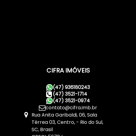
CIFRA IMÓVEIS
(47) 936180243
(47) 3521-1714
(47) 3521-0974
contato@cifra.imb.br
Rua Anita Garibaldi
,
06
,
Sala
Térrea 03
,
Centro
,
Rio do Sul
,
SC
,
Brasil