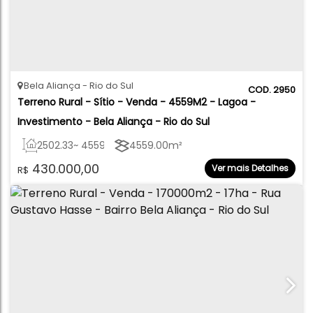
Bela Aliança
Rio do Sul
2950
Terreno Rural - Sítio - Venda - 4559M2 - Lagoa - 
Investimento - Bela Aliança - Rio do Sul
2502
.33
~ 4559
.88
m²
4559
.00
m²
430.000,00
Ver mais Detalhes
R$