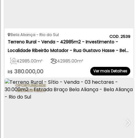
Bela Aliança
Rio do Sul
2539
Terreno Rural - Venda - 42985m2 - Investimento - 
Localidade Ribeirão Matador - Rua Gustavo Hasse - Bela 
Aliança - Rio do Sul
42985
.00
m²
42985
.00
m²
380.000,00
Ver mais Detalhes
R$
OPORTUNIDADE
RICO EM ÁGUA